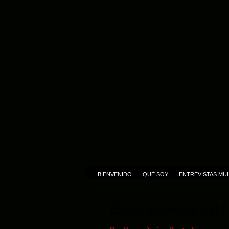
BIENVENIDO
QUÉ SOY
ENTREVISTAS MUL
Placas tectónicas y el 