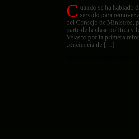
C
reforma
uando se ha hablado d
agraria?
servido para remover a
del Consejo de Ministros, p
parte de la clase política y
Velasco por la primera refo
conciencia de […]
Read the rest of this entry »