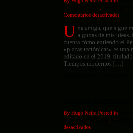
By Hugo Neira Posted in
No cla
Historia del Perú
,
Migración
,
P
Comentarios desactivados
en
Placas
U
tectónic
na amiga, que sigue mi
y
algunas de mis ideas. 
el
cuenta cómo entiendo el Pe
Perú
«placas tectónicas» es una
editado en el 2019, titulad
Tiempos modernos […]
Read the rest of this entry »
¿Segunda reforma agra
By Hugo Neira Posted in
No cla
Perú
,
Historia Social
,
Reforma a
desactivados
en
¿Segunda