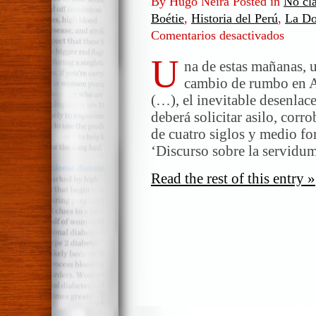
By Hugo Neira Posted in
No cla
Boétie
,
Historia del Perú
,
La Do
Comentarios desactivados
en
La
U
Boétie
na de estas mañanas, u
y
cambio de rumbo en A
el
(…), el inevitable desenla
Perú.
deberá solicitar asilo, corr
El
de cuatro siglos y medio f
enigma
‘Discurso sobre la servidu
de
la
Read the rest of this entry »
sumisió