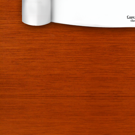
Copy
th