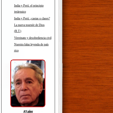
India y Perú: el principio
jerárquico
India y Perú: ¿castas o clases?
La nueva tournée de Dios
(R.T.)
Virreinato y desobediencia civil
Nuestra falaz leyenda de país
rico