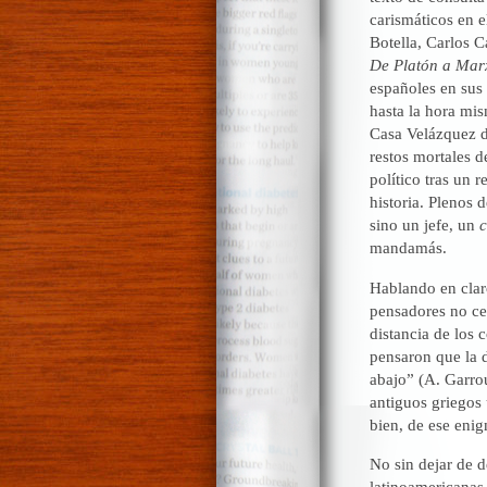
carismáticos en 
Botella, Carlos
De Platón a Mar
españoles en sus
hasta la hora mi
Casa Velázquez de
restos mortales d
político tras un 
historia. Plenos 
sino un jefe, un
c
mandamás.
Hablando en claro
pensadores no ce
distancia de los 
pensaron que la 
abajo” (A. Garr
antiguos griegos 
bien, de ese eni
No sin dejar de d
latinoamericanas.