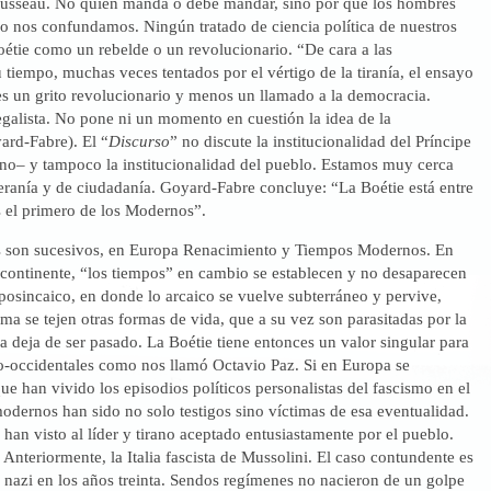
Rousseau. No quién manda o debe mandar, sino por qué los hombres
o nos confundamos. Ningún tratado de ciencia política de nuestros
oétie como un rebelde o un revolucionario. “De cara a las
tiempo, muchas veces tentados por el vértigo de la tiranía, el ensayo
es un grito revolucionario y menos un llamado a la democracia.
galista. No pone ni un momento en cuestión la idea de la
rd-Fabre). El “
Discurso
” no discute la institucionalidad del Príncipe
ano– y tampoco la institucionalidad del pueblo. Estamos muy cerca
eranía y de ciudadanía. Goyard-Fabre concluye: “La Boétie está entre
 el primero de los Modernos”.
 son sucesivos, en Europa Renacimiento y Tiempos Modernos. En
 continente, “los tiempos” en cambio se establecen y no desaparecen
posincaico, en donde lo arcaico se vuelve subterráneo y pervive,
ma se tejen otras formas de vida, que a su vez son parasitadas por la
a deja de ser pasado. La Boétie tiene entonces un valor singular para
o-occidentales como nos llamó Octavio Paz. Si en Europa se
que han vivido los episodios políticos personalistas del fascismo en el
odernos han sido no solo testigos sino víctimas de esa eventualidad.
an visto al líder y tirano aceptado entusiastamente por el pueblo.
Anteriormente, la Italia fascista de Mussolini. El caso contundente es
 nazi en los años treinta. Sendos regímenes no nacieron de un golpe