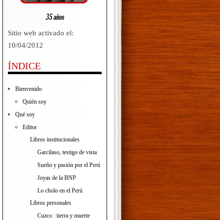
Sitio web activado el:
10/04/2012
ÍNDICE
Bienvenido
Quién soy
Qué soy
Editor
Libros institucionales
Garcilaso, testigo de vista
Sueño y pasión por el Perú
Joyas de la BNP
Lo cholo en el Perú
Libros personales
Cuzco : tierra y muerte