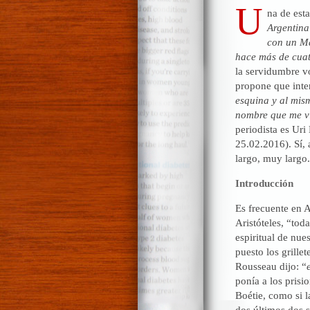
U
na de est
Argentina
con un Ma
hace más de cuat
la servidumbre v
propone que inter
esquina y al mism
nombre que me vie
periodista es Ur
25.02.2016). Sí,
largo, muy largo.
Introducción
Es frecuente en A
Aristóteles, “tod
espiritual de nue
puesto los grille
Rousseau dijo: “
ponía a los prisi
Boétie, como si l
dos últimos dos 