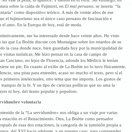
tura sobre la caída de Fujimori, en
El mal peruano
, se inserta “la
ntaria” como dispositivo teórico. A más de veinte años de ese
que el fujimorismo sea el único caso peruano de fascinación e
n el amo. En la Europa de hoy, está de moda.
nstintivamente, me ha interesado desde hace veinte años. He visto
n las que La Boétie discute con Montaigne sobre los retardos de su
tado la casa donde nace, bien guardada hoy por la municipalidad de
de visitas turísticas. Me hizo pensar en la casa de campo de
n Casciano, no lejos de Florencia, adonde los Médicis le tenían
iese un pie. En cuanto al exilio de La Boétie no lo tuvo físicamente,
ilencio, una pista para entender, acaso no mucho el texto, pero sí el
os primeros intelectuales, otro tema que me importa. Los gustos de
 trampas de la fe. Y un tipo de ciencias políticas que no ama la
ayer ni hoy, del tirano popular y populoso.
ervidumbre voluntaria
contenido de la “La servidumbre» nos obliga a un viaje por varias
 estación es el Renacimiento. Otra, La Boétie como pensador
después de esas dos estaciones, la categoría de la sumisión propia a
rnos, del XVI hacia adelante, y en nuestro caso, para comprender,