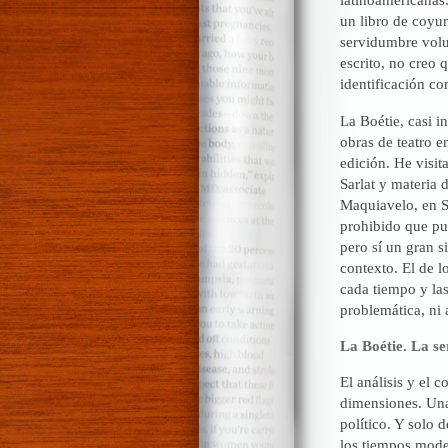
un libro de coyun
servidumbre volu
escrito, no creo 
identificación co
La Boétie, casi i
obras de teatro e
edición. He visi
Sarlat y materia 
Maquiavelo, en Sa
prohibido que pus
pero sí un gran s
contexto. El de l
cada tiempo y las
problemática, ni 
La Boétie. La s
El análisis y el 
dimensiones. Una
político. Y solo 
los tiempos mode