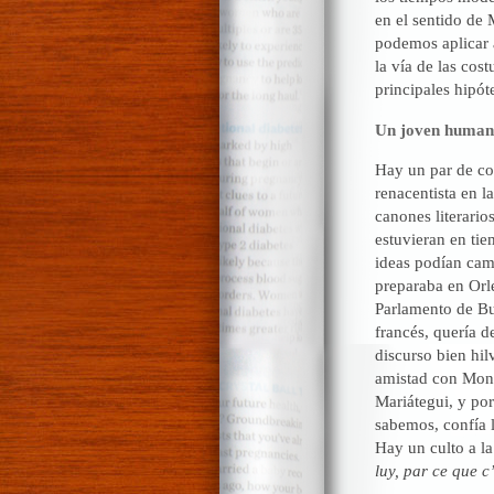
en el sentido de 
podemos aplicar a
la vía de las cos
principales hipót
Un joven humanis
Hay un par de co
renacentista en l
canones literario
estuvieran en ti
ideas podían cam
preparaba en Orle
Parlamento de Bu
francés, quería d
discurso bien hilv
amistad con Mont
Mariátegui, y po
sabemos, confía l
Hay un culto a la
luy, par ce que c