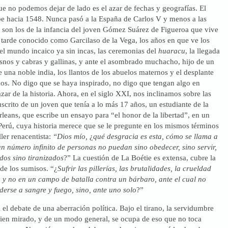
ue no podemos dejar de lado es el azar de fechas y geografías. El
ibe hacia 1548. Nunca pasó a la España de Carlos V y menos a las
s son los de la infancia del joven Gómez Suárez de Figueroa que vive
 tarde conocido como Garcilaso de la Vega, los años en que ve los
del mundo incaico ya sin incas, las ceremonias del
huaracu
, la llegada
snos y cabras y gallinas, y ante el asombrado muchacho, hijo de un
 una noble india, los llantos de los abuelos maternos y el desplante
os. No digo que se haya inspirado, no digo que tengan algo en
zar de la historia. Ahora, en el siglo XXI, nos inclinamos sobre las
crito de un joven que tenía a lo más 17 años, un estudiante de la
leans, que escribe un ensayo para “el honor de la libertad”, en un
l Perú, cuya historia merece que se le pregunte en los mismos términos
ller renacentista:
“Dios mío,
¿
qué desgracia es esta, cómo se llama a
n número infinito de personas no puedan sino obedecer, sino servir,
dos sino tiranizados
?” La cuestión de La Boétie es extensa, cubre la
 de los sumisos. “¿
Sufrir las pillerías, las brutalidades, la crueldad
, y no en un campo de batalla contra un bárbaro, ante el cual no
erse a sangre y fuego, sino, ante uno solo
?”
 el debate de una aberración política. Bajo el tirano, la servidumbre
Bien mirado, y de un modo general, se ocupa de eso que no toca