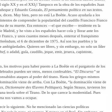
el siglo XX y en el XXI¡! Tampoco en la obra de los españoles Juan
 Cañeque y Eduardo Gonzalo,
El pensamiento político en sus textos
.
x
, dicen. Muy bien, pero no está La Boétie. Acaso ayudaría a los
 intentos de comprender la popularidad del caudillo Francisco Franco
sma de su muerte. Era entonces —el que escribe— residente en la
 Madrid, y he visto a los españoles hacer cola y llorar ante los
e Franco, y unos cuantos meses después, enterrar el franquismo
referéndum, el 6 de diciembre de 1975. Así son los pueblos y la
de ambigüedades. Quieren ser libres, y sin embargo, no solo un líder
hef
, o adalid, guía, caudillo, jeque, emir, jerarca, capistoste,
, los motivos para haber puesto a La Boétie en el purgatorio de los
lebrados pueden ser otros, menos confesables. “
El Discurso”
se
consabidos ataques al poder del tirano. Hasta los griegos mismos
dominación viene de arriba. Con La Boétie, “la dominación viene de
oux,
Dictionnaire des Œuvres Politiques
). Según Strauss, tuvieron los
una teoría sobre el Tirano. De lo que carece la modernidad. Pues
gma nos vamos a ocupar.
ecir lo siguiente. No he mencionado las ciencias políticas
 No vale la pena, ni aparece. Y menos en el Perú. Sin embargo, en