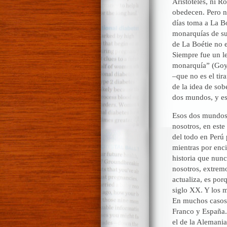
Aristóteles, ni 
obedecen. Pero n
días toma a La B
monarquías de su 
de La Boétie no 
Siempre fue un le
monarquía” (Goya
–que no es el tir
de la idea de sob
dos mundos, y es
Esos dos mundos
nosotros, en este
del todo en Perú 
mientras por enci
historia que nunc
nosotros, extrem
actualiza, es por
siglo XX. Y los m
En muchos casos h
Franco y España. 
el de la Alemania