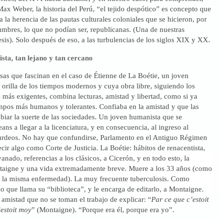
Max Weber, la historia del Perú, “el tejido despótico” es concepto que
 la herencia de las pautas culturales coloniales que se hicieron, por
tumbres, lo que no podían ser, republicanas. (Una de nuestras
esis). Solo después de eso, a las turbulencias de los siglos XIX y XX.
ta, tan lejano y tan cercano
sas que fascinan en el caso de Étienne de La Boétie, un joven
a orilla de los tiempos modernos y cuya obra libre, siguiendo los
s más exigentes, combina lecturas, amistad y libertad, como si ya
empos más humanos y tolerantes. Confiaba en la amistad y que las
biar la suerte de las sociedades. Un joven humanista que se
ans a llegar a la licenciatura, y en consecuencia, al ingreso al
rdeos. No hay que confundirse, Parlamento en el Antiguo Régimen
ecir algo como Corte de Justicia. La Boétie: hábitos de renacentista,
anado, referencias a los clásicos, a Cicerón, y en todo esto, la
aigne y una vida extremadamente breve. Muere a los 33 años (como
r la misma enfermedad). La muy frecuente tuberculosis. Como
o que llama su “biblioteca”, y le encarga de editarlo, a Montaigne.
 amistad que no se toman el trabajo de explicar: “
Par ce que c’estoit
’estoit moy
” (Montaigne). “Porque era él, porque era yo”.