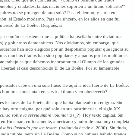
ueblos y ciudades, tantas naciones soporten a un tirano solitario?”
mbres no se protegen de uno solo? Pasa el tiempo, y tarda en
ción, el Estado moderno. Para ser sincero, en los años en que fui
nteresó de La Boétie. Después, sí.
gar común es sostener que la política ha oscilado entre dictaduras
res) y gobiernos democráticos. Nos olvidamos, sin embargo, que
odernos han sido elegidos por un despotismo popular que ignora su
te, muchos tiranos han sido populares y amados por las multitudes.
ste trabajo es que debemos incorporar en el Olimpo de los grandes
 libertad al casi desconocido E. de La Boétie. Por su lamentable
pensador cabe en una sola frase. He aquí la idea fuerte de La Boétie.
 hombres consientan en servir al tirano y en obedecerlo?
es lectores de La Boétie dice que había planteado un enigma. Sin
 hay otro enigma, por qué solo en sus postrimerías, el siglo XX
curso sobre la servidumbre voluntaria
(¿?). Hoy texto capital. Sin
 en Huisman, curiosamente, americano y autor de una muy completa
lósofos ilustrada por los textos
(traducida desde el 2000). Sin duda,
 indiscutible, pero sin La Boétie. Cómo si no hubiera habido tiranos