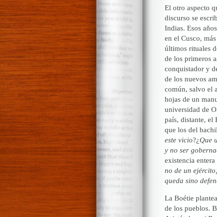
El otro aspecto q
discurso se escr
Indias. Esos año
en el Cusco, más
últimos rituales 
de los primeros a
conquistador y de
de los nuevos am
común, salvo el a
hojas de un manus
universidad de Or
país, distante, e
que los del bachi
este vicio
?¿
Que u
y no ser goberna
existencia entera
no de un ejército
queda sino defend
La Boétie plantea
de los pueblos. 