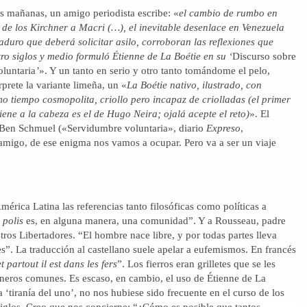
as mañanas, un amigo periodista escribe: «
el cambio de rumbo en
 de los Kirchner a Macri (…), el inevitable desenlace en Venezuela
duro que deberá solicitar asilo, corroboran las reflexiones que
ro siglos y medio formuló Étienne de La Boétie en su ‘
Discurso sobre
oluntaria
’
». Y un tanto en serio y otro tanto tomándome el pelo,
prete la variante limeña, un «
La Boétie nativo, ilustrado, con
o tiempo cosmopolita, criollo pero incapaz de criolladas (el primer
ne a la cabeza es el de Hugo Neira; ojalá acepte el reto)
». El
i Ben Schmuel («Servidumbre voluntaria», diario
Expreso
,
 amigo, de ese enigma nos vamos a ocupar. Pero va a ser un viaje
mérica Latina las referencias tanto filosóficas como políticas a
a
polis
es, en alguna manera, una comunidad”. Y a Rousseau, padre
stros Libertadores. “El hombre nace libre, y por todas partes lleva
tes”. La traducción al castellano suele apelar a eufemismos. En francés
et partout il est dans les fers
”. Los fierros eran grilletes que se les
oneros comunes. Es escaso, en cambio, el uso de Étienne de La
a ‘tiranía del uno’, no nos hubiese sido frecuente en el curso de los
siglos. Creo que nos concierne: “¿Cómo es posible que tantos