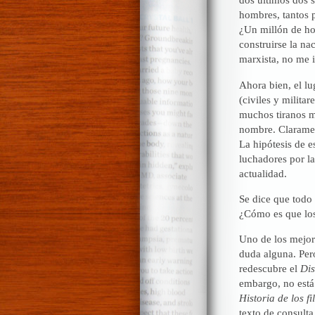
hombres, tantos p
¿Un millón de ho
construirse la na
marxista, no me i
Ahora bien, el lu
(civiles y milita
muchos tiranos m
nombre. Claramen
La hipótesis de e
luchadores por la
actualidad.
Se dice que todo 
¿Cómo es que los
Uno de los mejor
duda alguna. Pero
redescubre el
Dis
embargo, no está
Historia de los fi
texto de consulta