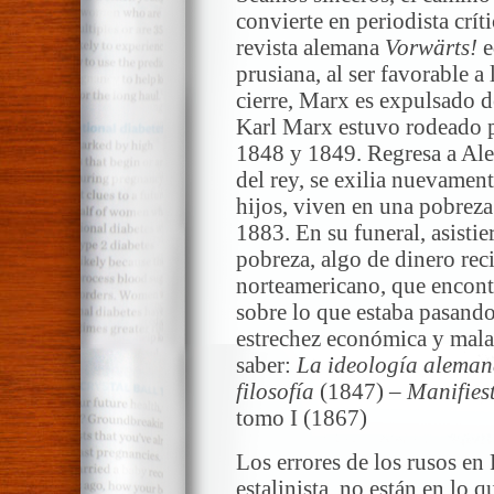
convierte en periodista críti
revista alemana
Vorwärts!
e
prusiana, al ser favorable a
cierre, Marx es expulsado de
Karl Marx estuvo rodeado po
1848 y 1849. Regresa a Ale
del rey, se exilia nuevamen
hijos, viven en una pobreza
1883. En su funeral, asistie
pobreza, algo de dinero reci
norteamericano, que encontr
sobre lo que estaba pasando
estrechez económica y mala 
saber:
La ideología alema
filosofía
(1847) –
Manifies
tomo I (1867)
Los errores de los rusos en
estalinista, no están en lo