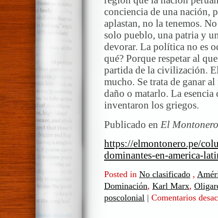
región que la nación peruan
conciencia de una nación, p
aplastan, no la tenemos. No
solo pueblo, una patria y u
devorar. La política no es o
qué? Porque respetar al que 
partida de la civilización. E
mucho. Se trata de ganar al 
daño o matarlo. La esencia d
inventaron los griegos.
Publicado en
El Montoner
https://elmontonero.pe/col
dominantes-en-america-lati
Posted in
No clasificado
,
Améri
Dominación
,
Karl Marx
,
Oligar
poscolonial
|
Comentarios desac