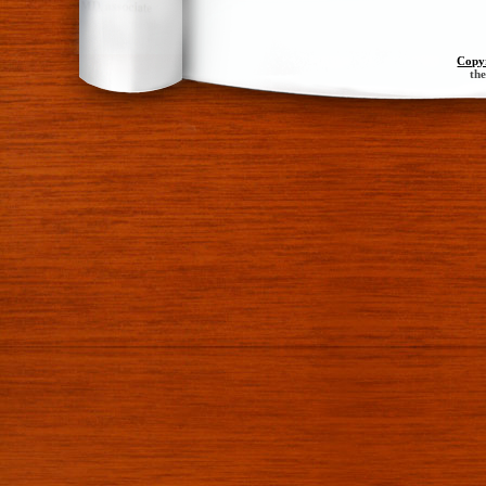
Copy
th