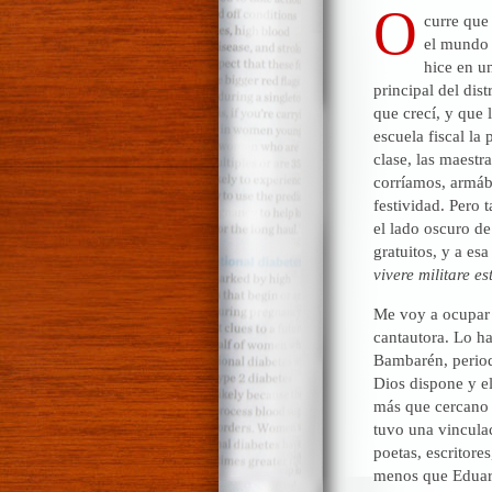
O
curre que
el mundo 
hice en un
principal del dis
que crecí, y que 
escuela fiscal la
clase, las maest
corríamos, armáb
festividad. Pero
el lado oscuro de
gratuitos, y a es
vivere militare es
Me voy a ocupar 
cantautora. Lo h
Bambarén, period
Dios dispone y e
más que cercano a
tuvo una vinculac
poetas, escritore
menos que Eduard