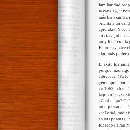
familiaridad prop
la canela», y Por
más bien cantar, 
orienta a un cand
aprenda». Y eso 
artistas, guitarr
muy bien con la 
Entonces, nace el
algo más poderos
El éxito fue inme
porque hizo algo 
educadas. (Ya lo 
gente que conocía
en 1963, a los 2
izquierdiza, se si
¿Cuál culpa? Cuál
mito peruano —b
«señorial, tradic
en sus poemas, lo
Ricardo Palma mu