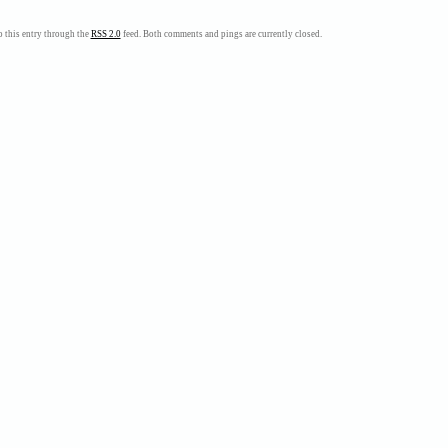
que
te
 this entry through the
RSS 2.0
feed. Both comments and pings are currently closed.
cuente…
peruano