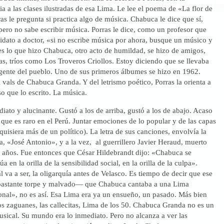
ia a las clases ilustradas de esa Lima. Le lee el poema de «La flor de
ras le pregunta si practica algo de música. Chabuca le dice que sí,
pero no sabe escribir música. Porras le dice, como un profesor que
idato a doctor, «si no escribe música por ahora, busque un músico y
es lo que hizo Chabuca, otro acto de humildad, se hizo de amigos,
istas, tríos como Los Troveros Criollos. Estoy diciendo que se llevaba
gente del pueblo. Uno de sus primeros álbumes se hizo en 1962.
 vals de Chabuca Granda. Y del letrismo poético, Porras la orienta a
o que lo escrito. La música.
diato y alucinante. Gustó a los de arriba, gustó a los de abajo. Acaso
que es raro en el Perú. Juntar emociones de lo popular y de las capas
quisiera más de un político). La letra de sus canciones, envolvía la
, «José Antonio», y a la vez, al guerrillero Javier Heraud, muerto
1 años. Fue entonces que César Hildebrandt dijo: «Chabuca se
túa en la orilla de la sensibilidad social, en la orilla de la culpa».
 va a ser, la oligarquía antes de Velasco. Es tiempo de decir que ese
astante torpe y malvado— que Chabuca cantaba a una Lima
ional», no es así. Esa Lima era ya un ensueño, un pasado. Más bien
s zaguanes, las callecitas, Lima de los 50. Chabuca Granda no es un
sical. Su mundo era lo inmediato. Pero no alcanza a ver las