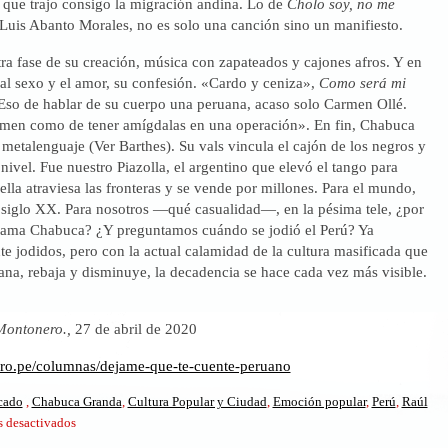
 que trajo consigo la migración andina. Lo de
Cholo soy, no me
Luis Abanto Morales, no es solo una canción sino un manifiesto.
ra fase de su creación, música con zapateados y cajones afros. Y en
al sexo y el amor, su confesión. «Cardo y ceniza»,
Como será mi
so de hablar de su cuerpo una peruana, acaso solo Carmen Ollé.
imen como de tener amígdalas en una operación». En fin, Chabuca
etalenguaje (Ver Barthes). Su vals vincula el cajón de los negros y
 nivel. Fue nuestro Piazolla, el argentino que elevó el tango para
 ella atraviesa las fronteras y se vende por millones. Para el mundo,
l siglo XX. Para nosotros —qué casualidad—, en la pésima tele, ¿por
llama Chabuca? ¿Y preguntamos cuándo se jodió el Perú? Ya
e jodidos, pero con la actual calamidad de la cultura masificada que
ana, rebaja y disminuye, la decadencia se hace cada vez más visible.
Montonero.,
27 de abril de 2020
ero.pe/columnas/dejame-que-te-cuente-peruano
icado
,
Chabuca Granda
,
Cultura Popular y Ciudad
,
Emoción popular
,
Perú
,
Raúl
en
 desactivados
Déjame