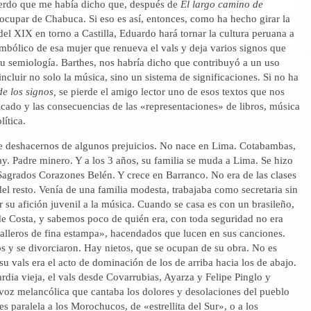
uerdo que me había dicho que, después de
El largo camino de
a ocupar de Chabuca. Si eso es así, entonces, como ha hecho girar la
 del XIX en torno a Castilla, Eduardo hará tornar la cultura peruana a
simbólico de esa mujer que renueva el vals y deja varios signos que
su semiología. Barthes, nos habría dicho que contribuyó a un uso
incluir no solo la música, sino un sistema de significaciones. Si no ha
de los
signos,
se pierde el amigo lector uno de esos textos que nos
icado y las consecuencias de las «representaciones» de libros, música
lítica.
ue deshacernos de algunos prejuicios. No nace en Lima. Cotabambas,
y. Padre minero. Y a los 3 años, su familia se muda a Lima. Se hizo
Sagrados Corazones Belén. Y crece en Barranco. No era de las clases
 del resto. Venía de una familia modesta, trabajaba como secretaria sin
r su afición juvenil a la música. Cuando se casa es con un brasileño,
de Costa, y sabemos poco de quién era, con toda seguridad no era
alleros de fina estampa», hacendados que lucen en sus canciones.
os y se divorciaron. Hay nietos, que se ocupan de su obra. No es
 su vals era el acto de dominación de los de arriba hacia los de abajo.
ardia vieja, el vals desde Covarrubias, Ayarza y Felipe Pinglo y
 voz melancólica que cantaba los dolores y desolaciones del pueblo
es paralela a los Morochucos, de «estrellita del Sur», o a los