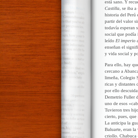
está sano. Y rec
Castilla
, se iba 
historia del Perú
partir del valor 
todavía esperan 
social que podía 
leído
El imperio 
enseñan el signif
y vida social y po
Para ello, hay q
cercano a Abanca
limeña, Colegio 
ricas y distantes
por ello descuida
Demetrio Fuller 
uno de esos «cab
Tuvieron tres hij
cierto, pues, que
La anticipa la gu
Baluarte, eran la
criollo. Chabuca 