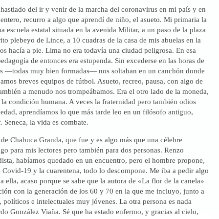
 hastiado del ir y venir de la marcha del coronavirus en mi país y en
entero, recurro a algo que aprendí de niño, el asueto. Mi primaria la
a escuela estatal situada en la avenida Militar, a un paso de la plaza
trito plebeyo de Lince, a 10 cuadras de la casa de mis abuelas en la
los hacía a pie. Lima no era todavía una ciudad peligrosa. En esa
 pedagogía de entonces era estupenda. Sin excederse en las horas de
ras —todas muy bien formadas— nos soltaban en un canchón donde
amos breves equipos de fútbol. Asueto, recreo, pausa, con algo de
 también a menudo nos trompeábamos. Era el otro lado de la moneda,
 la condición humana. A veces la fraternidad pero también odios
a edad, aprendíamos lo que más tarde leo en un filósofo antiguo,
t
. Seneca, la vida es combate.
de Chabuca Granda, que fue y es algo más que una célebre
ago para mis lectores pero también para dos personas. Renzo
ista, habíamos quedado en un encuentro, pero el hombre propone,
l Covid-19 y la cuarentena, todo lo descompone. Me iba a pedir algo
 ella, acaso porque se sabe que la autora de «La flor de la canela»
ión con la generación de los 60 y 70 en la que me incluyo, junto a
s, políticos e intelectuales muy jóvenes. La otra persona es nada
o González Viaña. Sé que ha estado enfermo, y gracias al cielo,