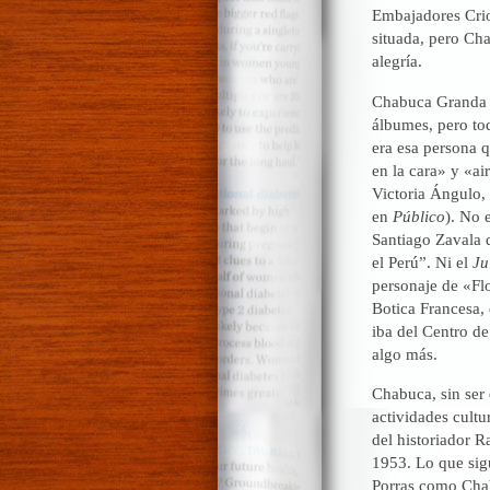
Embajadores Criol
situada, pero Cha
alegría.
Chabuca Granda er
álbumes, pero tod
era esa persona 
en la cara» y «ai
Victoria Ángulo,
en
Público
). No 
Santiago Zavala
el Perú”. Ni el
Ju
personaje de «Flo
Botica Francesa, 
iba del Centro d
algo más.
Chabuca, sin ser 
actividades cultu
del historiador R
1953. Lo que sig
Porras como Chab