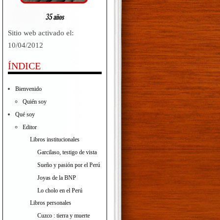
Sitio web activado el:
10/04/2012
ÍNDICE
Bienvenido
Quién soy
Qué soy
Editor
Libros institucionales
Garcilaso, testigo de vista
Sueño y pasión por el Perú
Joyas de la BNP
Lo cholo en el Perú
Libros personales
Cuzco : tierra y muerte