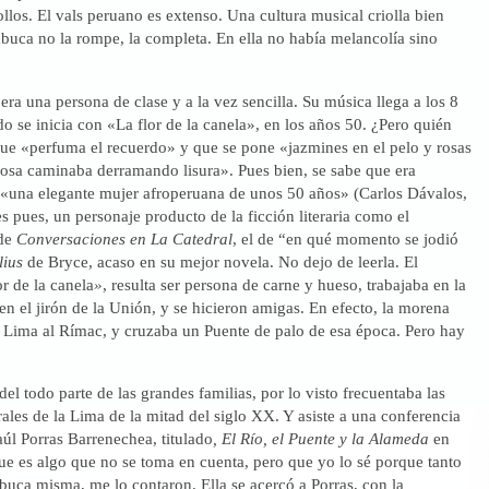
los. El vals peruano es extenso. Una cultura musical criolla bien
buca no la rompe, la completa. En ella no había melancolía sino
a una persona de clase y a la vez sencilla. Su música llega a los 8
o se inicia con «La flor de la canela», en los años 50. ¿Pero quién
que «perfuma el recuerdo» y que se pone «jazmines en el pelo y rosas
rosa caminaba derramando lisura». Pues bien, se sabe que era
 «una elegante mujer afroperuana de unos 50 años» (Carlos Dávalos,
es pues, un personaje producto de la ficción literaria como el
 de
Conversaciones en La Catedral
, el de “en qué momento se jodió
lius
de Bryce, acaso en su mejor novela. No dejo de leerla. El
r de la canela
»
, resulta ser persona de carne y hueso, trabajaba en la
en el jirón de la Unión, y se hicieron amigas. En efecto, la morena
e Lima al Rímac, y cruzaba un Puente de palo de esa época. Pero hay
del todo parte de las grandes familias, por lo visto frecuentaba las
rales de la Lima de la mitad del siglo XX. Y asiste a una conferencia
aúl Porras Barrenechea, titulado
, El Río, el Puente y la Alameda
en
ue es algo que no se toma en cuenta, pero que yo lo sé porque tanto
uca misma, me lo contaron. Ella se acercó a Porras, con la