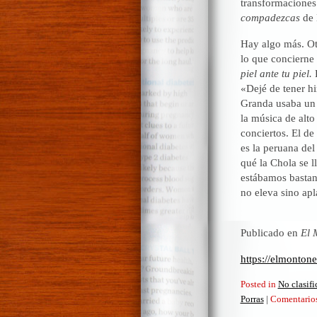
transformaciones
compadezcas
de 
Hay algo más. Ot
lo que concierne 
piel
ante tu piel.
E
«Dejé de tener h
Granda usaba un m
la música de alto
conciertos. El de
es la peruana de
qué la Chola se 
estábamos bastant
no eleva sino apl
Publicado en
El 
https://elmonton
Posted in
No clasif
Porras
|
Comentarios