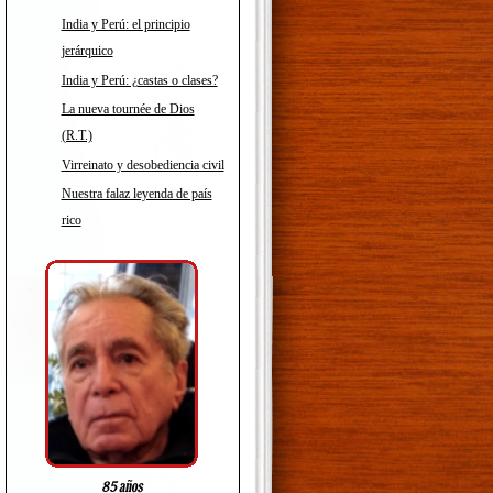
India y Perú: el principio
jerárquico
India y Perú: ¿castas o clases?
La nueva tournée de Dios
(R.T.)
Virreinato y desobediencia civil
Nuestra falaz leyenda de país
rico