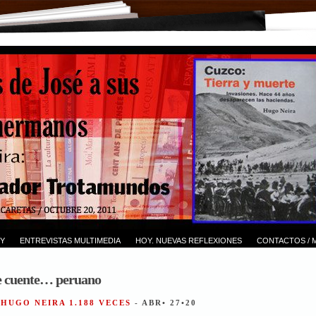
Y
ENTREVISTAS MULTIMEDIA
HOY. NUEVAS REFLEXIONES
CONTACTOS / 
e cuente… peruano
 HUGO NEIRA 1.188 VECES
- ABR• 27•20