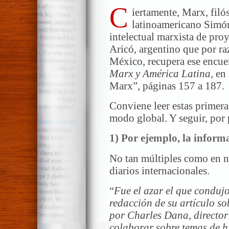
C
iertamente, Marx, filós
latinoamericano Simón
intelectual marxista de pro
Aricó, argentino que por raz
México, recupera ese encuen
Marx y América Latina
, en
Marx”, páginas 157 a 187.
Conviene leer estas primera
modo global. Y seguir, por 
1)
Por ejemplo, la informa
No tan múltiples como en n
diarios internacionales.
“
Fue el azar el que conduj
redacción de su artículo s
por Charles Dana, director
colaborar sobre temas de hi