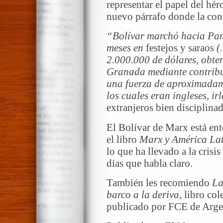
representar el papel del hér
nuevo párrafo donde la contr
“Bolívar marchó hacia Pa
meses en
festejos y saraos
(
2.000.000 de dólares, obte
Granada mediante contrib
una fuerza de aproximadam
los cuales eran ingleses, i
extranjeros bien disciplina
El Bolívar de Marx está ent
el libro
Marx y América Lat
lo que ha llevado a la crisi
días que habla claro.
También les recomiendo
La
barco a la deriva
, libro co
publicado por FCE de Argen