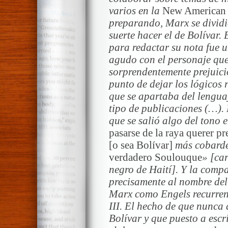
varios en la
New American 
preparando, Marx se dividió
suerte hacer el de Bolívar. 
para redactar su nota fue 
agudo con el personaje qu
sorprendentemente prejuici
punto de dejar los lógicos 
que se apartaba del lenguaj
tipo de publicaciones (…).
que se salió algo del tono 
pasarse de la raya querer p
[o sea Bolívar]
más cobarde,
verdadero Soulouque
» [ca
negro de Haití]. Y la comp
precisamente al nombre del
Marx como Engels recurren
III. El hecho de que nunca
Bolívar y que puesto a escr