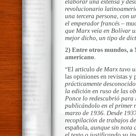
elaborar una extensa y desu
revolucionario latinoameric
una tercera persona, con u
el emperador francés –
muc
que Marx veía en Bolívar 
mejor dicho, un tipo de di
2) Entre otros mundos, a M
americano
.
“El artículo
de Marx tuvo u
las opiniones en revistas y 
prácticamente desconocido 
la edición en ruso de las o
Ponce lo redescubrió para 
publicándolo en el primer n
marzo de 1936. Desde 1937 
recopilación de trabajos d
española,
aunque sin nota a
el texto o justificando su i