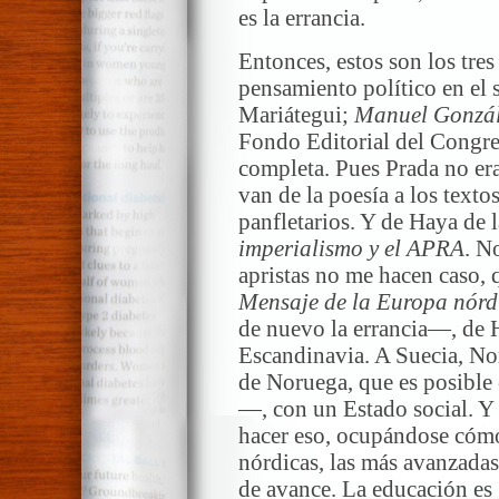
es la errancia.
Entonces, estos son los tres
pensamiento político en el
Mariátegui;
Manuel Gonzál
Fondo Editorial del Congres
completa. Pues Prada no er
van de la poesía a los texto
panfletarios. Y de Haya de l
imperialismo y el APRA
. N
apristas no me hacen caso, 
Mensaje de la Europa nórd
de nuevo la errancia—, de H
Escandinavia. A Suecia, Nor
de Noruega, que es posible 
—, con un Estado social. Y
hacer eso, ocupándose cómo
nórdicas, las más avanzada
de avance. La educación es 