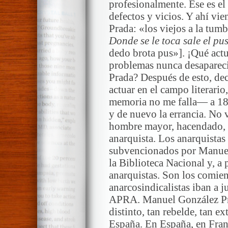
profesionalmente. Ese es el
defectos y vicios. Y ahí vi
Prada: «los viejos a la tumb
Donde se le toca sale el pu
dedo brota pus»]. ¡Qué act
problemas nunca desapareci
Prada? Después de esto, dec
actuar en el campo literari
memoria no me falla— a 18
y de nuevo la errancia. No 
hombre mayor, hacendado, ri
anarquista. Los anarquistas
subvencionados por Manue
la Biblioteca Nacional y, a 
anarquistas. Son los comien
anarcosindicalistas iban a j
APRA. Manuel González Prad
distinto, tan rebelde, tan e
España. En España, en Fran