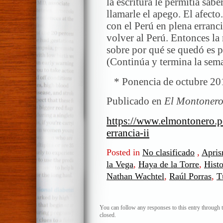
la escritura le permitía sab
llamarle el apego. El afect
con el Perú en plena erranc
volver al Perú. Entonces la
sobre por qué se quedó es 
(Continúa y termina la sem
* Ponencia de octubre 2
Publicado en
El Montoner
https://www.elmontonero.p
errancia-ii
Posted in
No clasificado
,
Apri
la Vega
,
Haya de la Torre
,
Histo
Nathan Wachtel
,
Raúl Porras
,
T
You can follow any responses to this entry through 
closed.