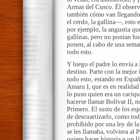
Armas del Cusco. Él observ
también cómo van llegando 
el cerdo, la gallina—, esto 
por ejemplo, la angustia qu
gallinas, pero no ponían hu
ponen, al cabo de una seman
todo esto.
Y luego el padre lo envía a 
destino. Parte con la mejor 
todo esto, estando en Españ
Amaru I, que es en realidad
lo puso quien era un caciq
hacerse llamar Bolívar II, 
Primero. El susto de los es
de descuartizarlo, como to
prohibido por una ley de 
se les llamaba, volviera al
quiere hacer historia o un l