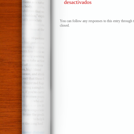
desactivados
en
La
leyenda
negra
You can follow any responses to this entry through 
closed.
de
España