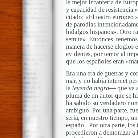
la mejor infantería de Euro
y capacidad de resistencia
citado: «El teatro europeo 
de parodias intencionadamen
hidalgos hispanos». Otro ra
semita». Entonces, tenemos 
manera de hacerse elogios e
evidentes, por temor al imp
que los españoles eran «mar
Era una era de guerras y co
mar, y no había internet per
la
leyenda negra
— que va a 
pluma de un autor que se hi
ha sabido su verdadero nom
ambiguo. Por una parte, fu
sería, en nuestro tiempo, u
español. Por otra parte, lo
procedieron a demonizar a l