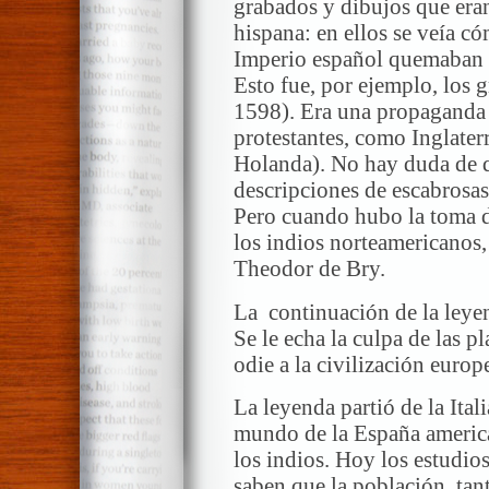
grabados y dibujos que eran
hispana: en ellos se veía có
Imperio español quemaban i
Esto fue, por ejemplo, los
1598). Era una propaganda 
protestantes, como Inglater
Holanda). No hay duda de qu
descripciones de escabrosas
Pero cuando hubo la toma d
los indios norteamericanos
Theodor de Bry.
La continuación de la leyen
Se le echa la culpa de las 
odie a la civilización europ
La leyenda partió de la Itali
mundo de la España america
los indios. Hoy los estudio
saben que la población, ta