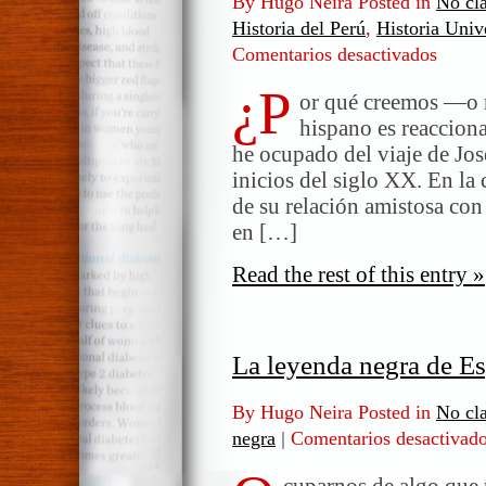
By Hugo Neira Posted in
No cla
Historia del Perú
,
Historia Univ
Comentarios desactivados
en
Hispano
¿P
otro
or qué creemos —o 
de
hispano es reacciona
nuestros
he ocupado del viaje de José
defectos
inicios del siglo XX. En la
de su relación amistosa con 
en […]
Read the rest of this entry »
La leyenda negra de E
By Hugo Neira Posted in
No cla
negra
|
Comentarios desactivad
cuparnos de algo que 