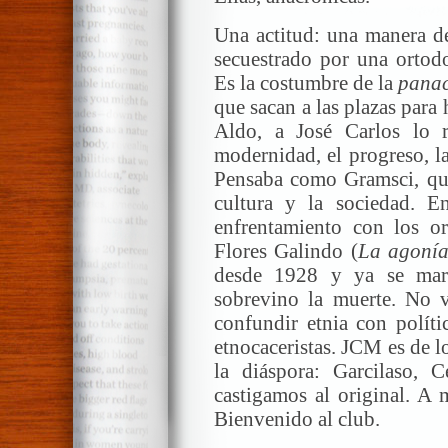
Una actitud: una manera d
secuestrado por una ortod
Es la costumbre de la
pana
que sacan a las plazas para 
Aldo, a José Carlos lo r
modernidad, el progreso, la
Pensaba como Gramsci, que
cultura y la sociedad. E
enfrentamiento con los o
Flores Galindo (
La agonía
desde 1928 y ya se mar
sobrevino la muerte. No vi
confundir etnia con polít
etnocaceristas. JCM es de l
la diáspora: Garcilaso, C
castigamos al original. A m
Bienvenido al club.