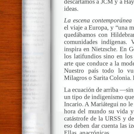
descartamos a JCM y a Haya
ideas.
La escena contemporánea
el viaje a Europa, y “una 
quedábamos con Hildebran
comunidades indígenas. V
inspira en Nietzsche. En G
los latifundios sino en lo
arte que conduce a la mode
Nuestro país todo lo vu
Milagros o Sarita Colonia. 
La ecuación de arriba —sin
un tipo de indigenismo que 
Incario. A Mariátegui no le
hora del mundo su vida y s
catástrofe de la URSS y de
eso deben dar cuenta las iz
Ellas, anacrónicas.