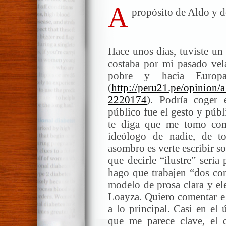
A
propósito de Aldo y d
Hace unos días, tuviste un 
costaba por mi pasado vela
pobre y hacia Europ
(
http://peru21.pe/opinion/
2220174
). Podría coger 
público fue el gesto y púb
te diga que me tomo com
ideólogo de nadie, de t
asombro es verte escribir s
que decirle “ilustre” sería
hago que trabajen “dos con
modelo de prosa clara y el
Loayza. Quiero comentar el
a lo principal. Casi en el
que me parece clave, el de