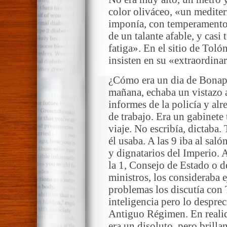
color oliváceo, «un mediter
imponía, con temperamento a
de un talante afable, y casi 
fatiga». En el sitio de Toló
insisten en su «extraordinar
¿Cómo era un dia de Bonapar
mañana, echaba un vistazo a
informes de la policía y alr
de trabajo. Era un gabinete
viaje. No escribía, dictaba.
él usaba. A las 9 iba al saló
y dignatarios del Imperio. 
la 1, Consejo de Estado o d
ministros, los consideraba 
problemas los discutía con 
inteligencia pero lo despre
Antiguo Régimen. En realid
era un disoluto, pero brill