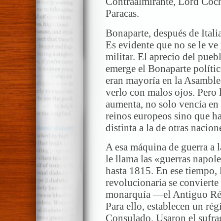
Contraalmirante, Lord Cochr
Paracas.
Bonaparte, después de Italia
Es evidente que no se le v
militar. El aprecio del pue
emerge el Bonaparte polític
eran mayoría en la Asambl
verlo con malos ojos. Pero
aumenta, no solo vencía en c
reinos europeos sino que h
distinta a la de otras nacion
A esa máquina de guerra a l
le llama las «guerras napole
hasta 1815. En ese tiempo, l
revolucionaria se convierte
monarquía —el Antiguo Rég
Para ello, establecen un rég
Consulado. Usaron el sufra