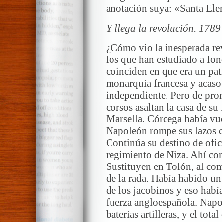
anotación suya: «Santa Ele
Y llega la revolución. 1789
¿Cómo vio la inesperada re
los que han estudiado a fo
coinciden en que era un pat
monarquía francesa y acaso
independiente. Pero de pron
corsos asaltan la casa de su
Marsella. Córcega había vue
Napoleón rompe sus lazos c
Continúa su destino de ofici
regimiento de Niza. Ahí com
Sustituyen en Tolón, al com
de la rada. Había habido un
de los jacobinos y eso habí
fuerza angloespañola. Napol
baterías artilleras, y el tot