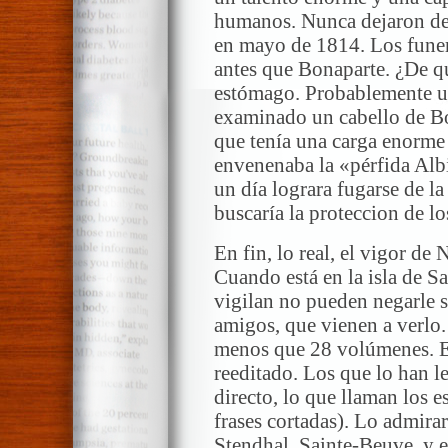
humanos. Nunca dejaron de v
en mayo de 1814. Los funer
antes que Bonaparte. ¿De q
estómago. Probablemente un
examinado un cabello de Bo
que tenía una carga enorme 
envenenaba la «pérfida Albi
un día lograra fugarse de la 
buscaría la proteccion de lo
En fin, lo real, el vigor d
Cuando está en la isla de Sa
vigilan no pueden negarle 
amigos, que vienen a verlo.
menos que 28 volúmenes. E
reeditado. Los que lo han le
directo, lo que llaman los es
frases cortadas). Lo admirar
Stendhal, Sainte-Beuve, y e