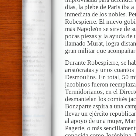
días, la plebe de París iba a
inmediata de los nobles. Pe
Robespierre. El nuevo gobi
más Napoleón se sirve de su 
pocas piezas y la ayuda de u
llamado Murat, logra distan
gran militar que acompañará
Durante Robespierre, se hab
aristócratas y unos cuantos
Desmoulins. En total, 50 mi
jacobinos fueron reemplaza
Termidorianos, en el Directo
desmantelan los comités ja
Bonaparte aspira a una cam
llevar un ejército republica
al apoyo de una mujer, Mar
Pagerie, o más sencillamen
conocida como Joséphine. E