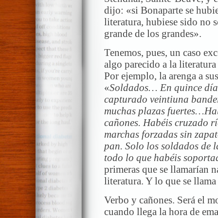
dijo: «si Bonaparte se hubi
literatura, hubiese sido no 
grande de los grandes».
Tenemos, pues, un caso exc
algo parecido a la literatur
Por ejemplo, la arenga a sus
«
Soldados… En quince días
capturado veintiuna bander
muchas plazas fuertes…Hab
cañones. Habéis cruzado rí
marchas forzadas sin zapato
pan. Solo los soldados de 
todo lo que habéis soporta
primeras que se llamarían n
literatura. Y lo que se llam
Verbo y cañones. Será el m
cuando llega la hora de em