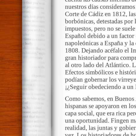
nuestros días consideramos d
Corte de Cádiz en 1812, las
borbónicas, detestadas por 
impuestos, pero no se suele
Español debido a un factor d
napoleónicas a España y la
1808. Dejando acéfalo el Im
gran historiador para compr
al otro lado del Atlántico.
Efectos simbólicos e histó
podían gobernar los virreye
¡¿Seguir obedeciendo a un 
Como sabemos, en Buenos Ai
hispanas se apoyaron en los
capa social, que era rica per
una oportunidad. Fingen ma
realidad, las juntas y gobie
vez. Los historiadores de ho