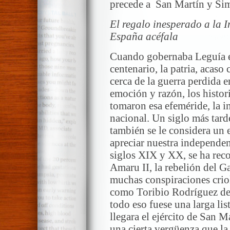
precede a San Martín y Si
El regalo inesperado a la
España acéfala
Cuando gobernaba Leguía e
centenario, la patria, acas
cerca de la guerra perdida e
emoción y razón, los histor
tomaron esa efeméride, la 
nacional. Un siglo más tarde
también se le considera un 
apreciar nuestra independenc
siglos XIX y XX, se ha rec
Amaru II, la rebelión del G
muchas conspiraciones crioll
como Toribio Rodríguez de
todo eso fuese una larga lis
llegara el ejército de San 
una cierta vergüenza que la