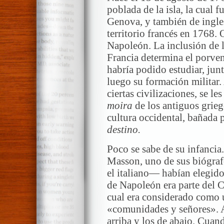
poblada de la isla, la cual f
Genova, y también de ingles
territorio francés en 1768. 
Napoleón. La inclusión de l
Francia determina el porve
habría podido estudiar, jun
luego su formación militar. 
ciertas civilizaciones, se l
moira
de los antiguos grie
cultura occidental, bañada p
destino.
Poco se sabe de su infancia
Masson, uno de sus biógraf
el italiano— habían elegido
de Napoleón era parte del 
cual era considerado como u
«comunidades y señores». A
arriba y los de abajo. Cuan