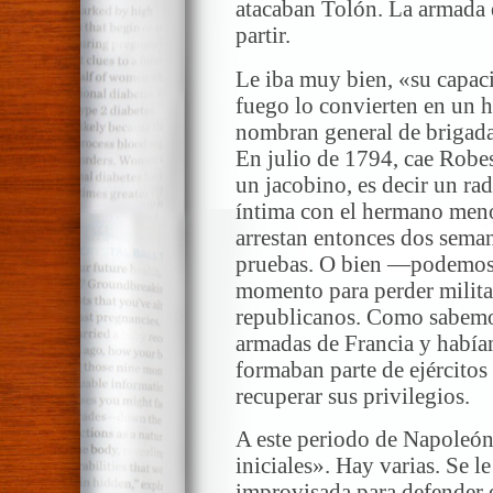
atacaban Tolón. La armada
partir.
Le iba muy bien, «su capaci
fuego lo convierten en un hé
nombran general de brigada,
En julio de 1794, cae Robe
un jacobino, es decir un ra
íntima con el hermano men
arrestan entonces dos seman
pruebas. O bien —podemos
momento para perder milita
republicanos. Como sabemos
armadas de Francia y había
formaban parte de ejércitos 
recuperar sus privilegios.
A este periodo de Napoleón
iniciales». Hay varias. Se l
improvisada para defender e