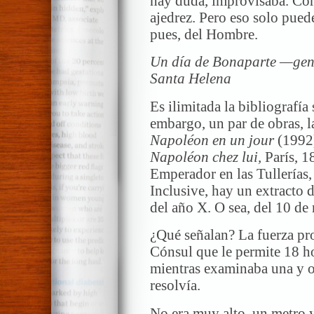
hay duda, improvisaba. Com
ajedrez. Pero eso solo pued
pues, del Hombre.
Un día de Bonaparte —gen
Santa Helena
Es ilimitada la bibliografía
embargo, un par de obras, l
Napoléon en un jour
(1992)
Napoléon chez lui,
París, 1
Emperador en las Tullerías, 
Inclusive, hay un extracto 
del año X. O sea, del 10 d
¿Qué señalan? La fuerza pr
Cónsul que le permite 18 hor
mientras examinaba una y o
resolvía.
No era muy alto, un metro y