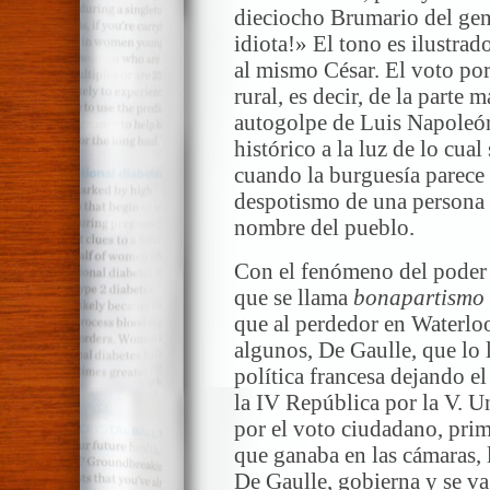
dieciocho Brumario del gen
idiota!» El tono es ilustrad
al mismo César. El voto po
rural, es decir, de la parte 
autogolpe de Luis Napole
histórico a la luz de lo cual
cuando la burguesía parece
despotismo de una persona 
nombre del pueblo.
Con el fenómeno del poder 
que se llama
bonapartismo
que al perdedor en Waterloo
algunos, De Gaulle, que lo 
política francesa dejando el
la IV República por la V. U
por el voto ciudadano, prim
que ganaba en las cámaras, 
De Gaulle, gobierna y se va