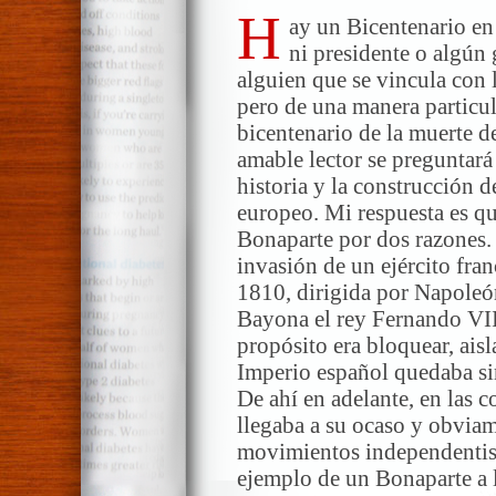
H
ay un Bicentenario en 
ni presidente o algún
alguien que se vincula con 
pero de una manera particul
bicentenario de la muerte 
amable lector se preguntará
historia y la construcción 
europeo. Mi respuesta es qu
Bonaparte por dos razones. 
invasión de un ejército fra
1810, dirigida por Napoleó
Bayona el rey Fernando VII 
propósito era bloquear, aisla
Imperio español quedaba sin
De ahí en adelante, en las c
llegaba a su ocaso y obviam
movimientos independentist
ejemplo de un Bonaparte a l