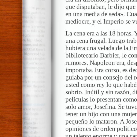
que disputaban, le dijo qu
en una media de seda». Cu
mediocre, y el Imperio se v
La cena era a las 18 horas.
una cena frugal. Luego trab
hubiera una velada de la Em
bibliotecario Barbier, le c
rumores. Napoleon era, desp
importaba. Era corso, es deci
guiaba por un consejo del 
usted como rey lo que hab
sobrio. Inútil y sin razón, 
películas lo presentan com
solo amor, Josefina. Se tuvo
tener un hijo con una mujer
pequeño lo mataron. A Josef
opiniones de orden político
un talento enorme y una cap