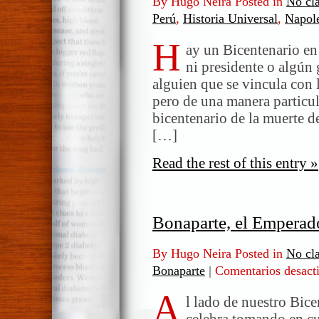
By Hugo Neira Posted in
No cla
Perú
,
Historia Universal
,
Napol
H
ay un Bicentenario en 
ni presidente o algún
alguien que se vincula con 
pero de una manera particul
bicentenario de la muerte 
[…]
Read the rest of this entry »
Bonaparte, el Emperado
By Hugo Neira Posted in
No cla
Bonaparte
|
Comentarios desact
A
l lado de nuestro Bice
celebra tomando en cu