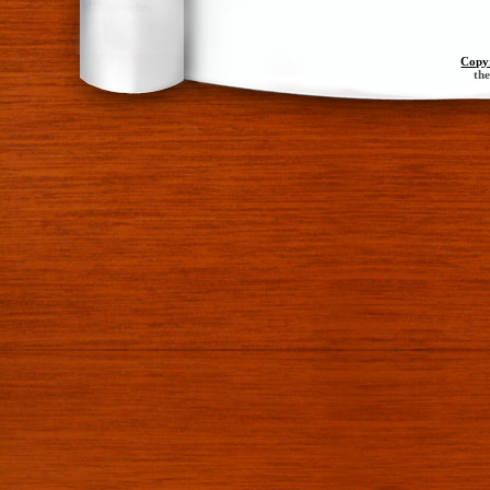
Copy
th