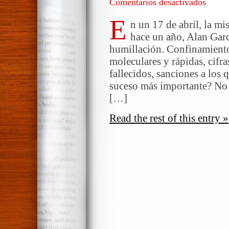
Comentarios desactivados
en
Covid-
E
19.
n un 17 de abril, la mi
¿Quedar
hace un año, Alan Garcí
en
humillación. Confinamiento,
casa
moleculares y rápidas, cifra
o
fallecidos, sanciones a los
consigo
suceso más importante? No 
mismo?
[…]
Read the rest of this entry »