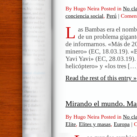
By Hugo Neira Posted in
No cla
conciencia social
,
Perú
|
Coment
L
as Bambas era el nomb
de un problema gigant
de informarnos. «Más de 200
minero» (EC, 18.03.19). «El
Yavi Yavi» (EC, 28.03.19).
helicóptero» y «los tres […
Read the rest of this entry »
Mirando el mundo. Mac
By Hugo Neira Posted in
No cla
Elite
,
Elites y masas
,
Europa
|
C