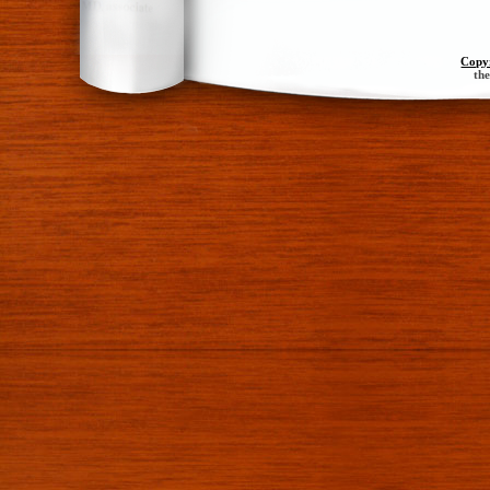
Copy
th