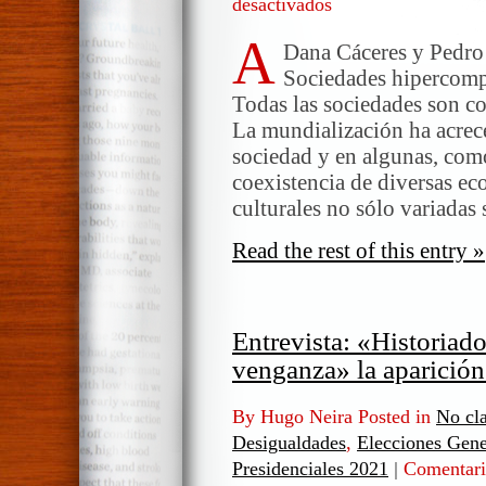
desactivados
en
Acotación
A
sobre
Dana Cáceres y Pedro 
la
Sociedades hipercompl
sociedad
Todas las sociedades son co
hipercompleja
La mundialización ha acrec
(II)
sociedad y en algunas, como
coexistencia de diversas ec
culturales no sólo variadas
Read the rest of this entry »
Entrevista: «Historiad
venganza» la aparición
By Hugo Neira Posted in
No cla
Desigualdades
,
Elecciones Gene
Presidenciales 2021
|
Comentari