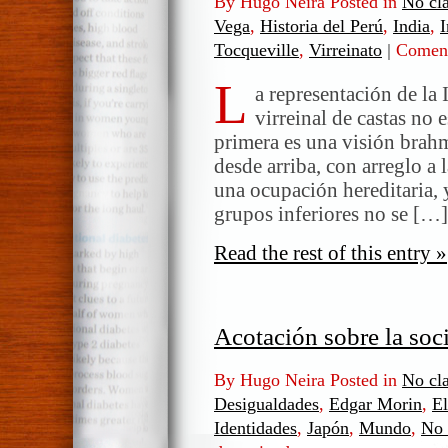
By Hugo Neira Posted in
No cla
Vega
,
Historia del Perú
,
India
,
I
Tocqueville
,
Virreinato
|
Coment
L
a representación de la
virreinal de castas no 
primera es una visión brahm
desde arriba, con arreglo a 
una ocupación hereditaria,
grupos inferiores no se […]
Read the rest of this entry »
Acotación sobre la soc
By Hugo Neira Posted in
No cla
Desigualdades
,
Edgar Morin
,
El
Identidades
,
Japón
,
Mundo
,
No 