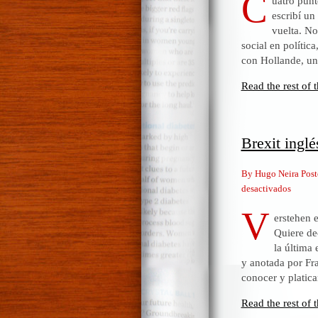
C
uatro punt
escribí un
vuelta. No
social en polític
con Hollande, u
Read the rest of t
Brexit ingl
By Hugo Neira Post
en
desactivados
Brexit
V
erstehen 
inglés
Quiere de
y
la última 
Verste
y anotada por Fra
de
conocer y platica
Max
Weber
Read the rest of t