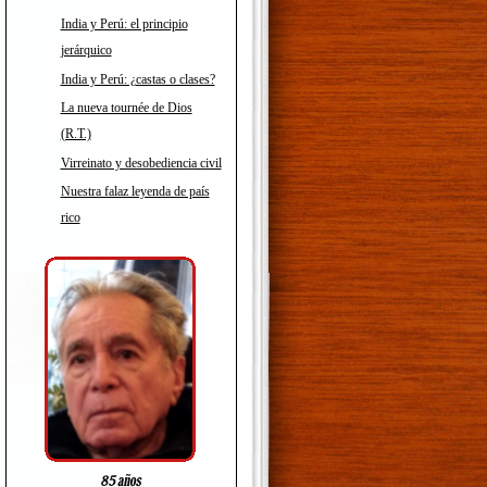
India y Perú: el principio
jerárquico
India y Perú: ¿castas o clases?
La nueva tournée de Dios
(R.T.)
Virreinato y desobediencia civil
Nuestra falaz leyenda de país
rico