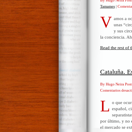
By Hugo Neira Post
Tamames
|
Comentar
V
amos a oc
unas “cir
y sus circ
la conciencia. A
Read the rest of t
Cataluña. E
By Hugo Neira Post
Comentarios desact
L
o que ocur
español, c
separatist
por último, y no 
el mercado se ex