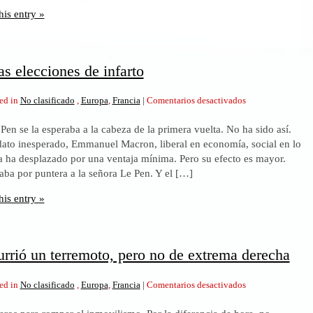
his entry »
s elecciones de infarto
en
ed in
No clasificado
,
Europa
,
Francia
|
Comentarios desactivados
Francia.
Pen se la esperaba a la cabeza de la primera vuelta. No ha sido así.
Unas
ato inesperado, Emmanuel Macron, liberal en economía, social en lo
elecciones
 la ha desplazado por una ventaja mínima. Pero su efecto es mayor.
de
ba por puntera a la señora Le Pen. Y el […]
infarto
his entry »
urrió un terremoto, pero no de extrema derecha
en
ed in
No clasificado
,
Europa
,
Francia
|
Comentarios desactivados
Francia.