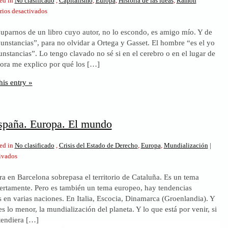
ed in
No clasificado
,
Capitalismo
,
Europa
,
Historia de las ideas
,
Ramón
en
ios desactivados
Capitalismo.
uparnos de un libro cuyo autor, no lo escondo, es amigo mío. Y de
“El
cunstancias”, para no olvidar a Ortega y Gasset. El hombre “es el yo
gato
unstancias”. Lo tengo clavado no sé si en el cerebro o en el lugar de
de
hora me explico por qué los […]
siete
vidas”,
his entry »
y
Ramón
Tamames
spaña. Europa. El mundo
ed in
No clasificado
,
Crisis del Estado de Derecho
,
Europa
,
Mundialización
|
en
ivados
Cataluña.
ra en Barcelona sobrepasa el territorio de Cataluña. Es un tema
España.
iertamente. Pero es también un tema europeo, hay tendencias
Europa.
as en varias naciones. En Italia, Escocia, Dinamarca (Groenlandia). Y
El
es lo menor, la mundialización del planeta. Y lo que está por venir, si
mundo
tendiera […]