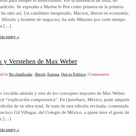
eros para romper el inmovilismo. Por la diferencia de hora, no
Ocurrió
 artículo. Se esperaba a Marine le Pen como primera en la primera
un
 ha sido así. Un candidato inesperado, Macron, liberal en economía,
terremoto,
a, filósofo y hombre de negocios, ha sido Ministro por corto tiempo
pero
na […]
no
de
his entry »
extrema
derecha
és y Verstehen de Max Weber
ed in
No clasificado
,
Brexit
,
Europa
,
Qué es Política
|
Comentarios
es vocablo alemán y uno de los conceptos mayores de Max Weber.
cir “explicación comprensiva”. En Querétaro, México, pude adquirir
edición de su obra total. Se trata de una edición revisada, comentada
hen
ncisco Gil Villegas, del Colegio de México, a quien tuve el gusto de
r, […]
his entry »