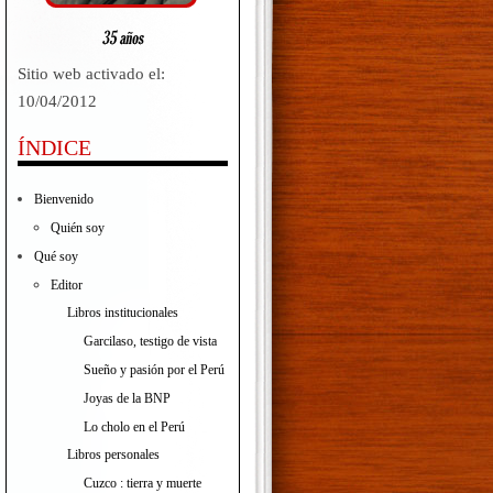
Sitio web activado el:
10/04/2012
ÍNDICE
Bienvenido
Quién soy
Qué soy
Editor
Libros institucionales
Garcilaso, testigo de vista
Sueño y pasión por el Perú
Joyas de la BNP
Lo cholo en el Perú
Libros personales
Cuzco : tierra y muerte