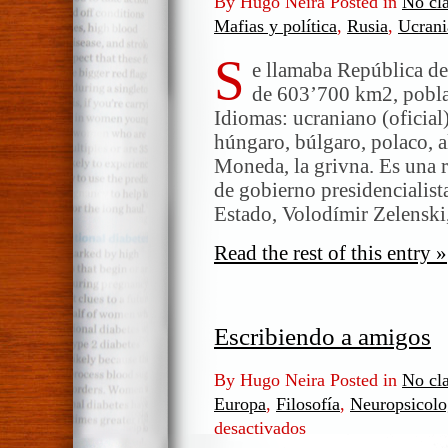
By Hugo Neira Posted in
No cla
Mafias y política
,
Rusia
,
Ucrani
S
e llamaba República de 
de 603’700 km2, poblac
Idiomas: ucraniano (oficial)
húngaro, búlgaro, polaco, a
Moneda, la grivna. Es una r
de gobierno presidencialist
Estado, Volodímir Zelenski,
Read the rest of this entry »
Escribiendo a amigos
By Hugo Neira Posted in
No cla
Europa
,
Filosofía
,
Neuropsicolo
desactivados
en
Escribiendo