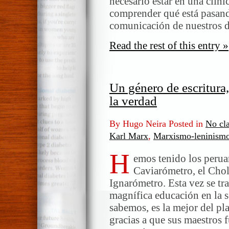
necesario estar en una clíni
ven
comprender qué está pasand
al
comunicación de nuestros d
Perú
otros
Read the rest of this entry »
ojos?
Un género de escritura, 
la verdad
By Hugo Neira Posted in
No cla
Karl Marx
,
Marxismo-leninism
H
emos tenido los perua
Caviarómetro, el Chol
Ignarómetro. Esta vez se tra
magnífica educación en la 
sabemos, es la mejor del pl
gracias a que sus maestros f