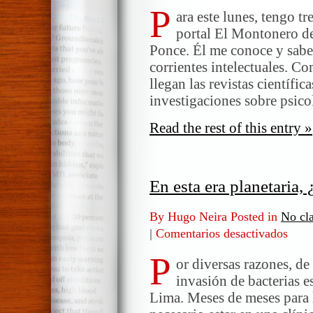
P
a
ara este lunes, tengo tr
amigos
portal El Montonero de
Ponce. Él me conoce y sabe 
corrientes intelectuales. 
llegan las revistas científi
investigaciones sobre psico
Read the rest of this entry »
En esta era planetaria,
By Hugo Neira Posted in
No cla
|
Comentarios desactivados
en
En
P
esta
or diversas razones, d
era
invasión de bacterias 
planeta
Lima. Meses de meses para l
¿cómo