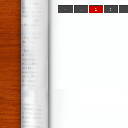
<<
1
2
3
4