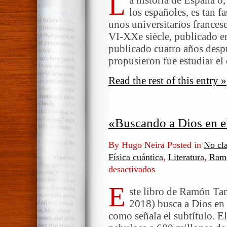
L
los españoles, es tan f
unos universitarios frances
VI-XXe siècle, publicado en
publicado cuatro años despu
propusieron fue estudiar el
Read the rest of this entry »
«Buscando a Dios en e
By Hugo Neira Posted in
No cla
Física cuántica
,
Literatura
,
Ram
desactivados
en
«Buscando
E
a
ste libro de Ramón Ta
Dios
2018) busca a Dios en e
en
como señala el subtítulo. El
el