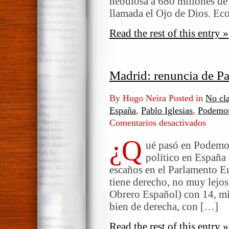
nebulosa a 680 millones de a
universo»
llamada el Ojo de Dios. Ec
Read the rest of this entry »
Madrid: renuncia de Pa
By Hugo Neira Posted in
No cla
España
,
Pablo Iglesias
,
Podemo
Comentarios desactivados
en
Madrid:
¿Q
renunci
ué pasó en Podemos
de
político en España
Pablo
escaños en el Parlamento E
Iglesias
tiene derecho, no muy lejos
Obrero Español) con 14, mie
bien de derecha, con […]
Read the rest of this entry »