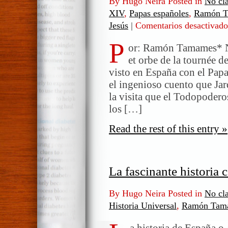
By Hugo Neira Posted in
No cla
XIV
,
Papas españoles
,
Ramón 
Jesús
|
Comentarios desactivado
P
or: Ramón Tamames* No
et orbe de la tournée 
visto en España con el Pap
el ingenioso cuento que Jar
la visita que el Todopoderos
los […]
Read the rest of this entry »
La fascinante historia 
By Hugo Neira Posted in
No cla
Historia Universal
,
Ramón Tam
a historia de España o,