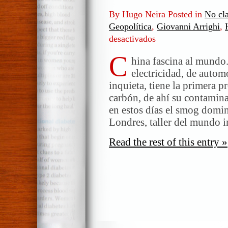
By Hugo Neira Posted in
No cla
Geopolítica
,
Giovanni Arrighi
,
desactivados
en
China
C
vuelve
hina fascina al mundo.
a
electricidad, de autom
ser
inquieta, tiene la primera p
gran
carbón, de ahí su contamin
potencia
en estos días el smog dom
(I
Londres, taller del mundo i
Read the rest of this entry »