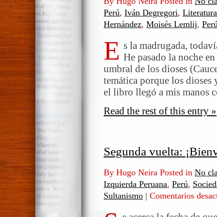
By Hugo Neira Posted in
No cla
Perú
,
Iván Degregori
,
Literatura
Hernández
,
Moisés Lemlij
,
Per
E
s la madrugada, todaví
He pasado la noche en 
umbral de los dioses (Cauce
temática porque los dioses 
el libro llegó a mis manos
Read the rest of this entry »
Segunda vuelta: ¡Bienv
By Hugo Neira Posted in
No cla
Izquierda Peruana
,
Perú
,
Socied
Sultanismo
|
Comentarios desac
e acerca la fecha de qu