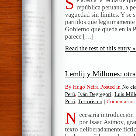
S
república peruana, a pe
vaguedad sin límites. Y se 
partidos que legítimamente 
Gobierno que queda en la 
parece […]
Read the rest of this entry »
Lemlij y Millones: otr
By Hugo Neira Posted in
No cla
Perú
,
Iván Degregori
,
Luis Mill
Perú
,
Terrorismo
|
Comentarios 
N
ecesaria introducción
por Isaac Asimov, gran
texto deliberadamente fictic