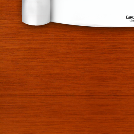
Copy
th