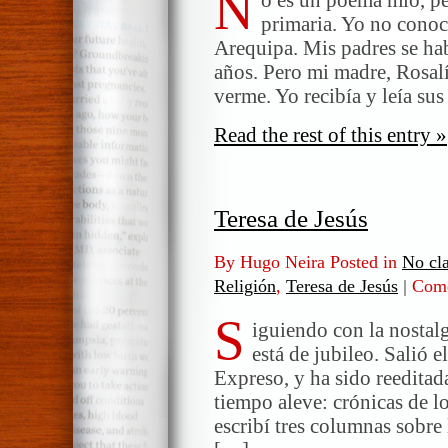
N
primaria. Yo no conoc
Arequipa. Mis padres se ha
años. Pero mi madre, Rosal
verme. Yo recibía y leía su
Read the rest of this entry »
Teresa de Jesús
By Hugo Neira Posted in
No cla
Religión
,
Teresa de Jesús
|
Come
S
iguiendo con la nostalg
está de jubileo. Salió 
Expreso, y ha sido reeditad
tiempo aleve: crónicas de l
escribí tres columnas sobre l