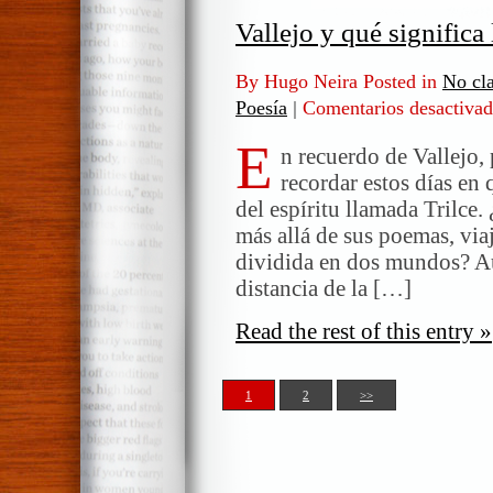
Vallejo y qué significa 
By Hugo Neira Posted in
No cla
Poesía
|
Comentarios desactiva
E
n recuerdo de Vallejo, 
recordar estos días en 
del espíritu llamada Trilce.
más allá de sus poemas, viaj
dividida en dos mundos? Au
distancia de la […]
Read the rest of this entry »
1
2
>>