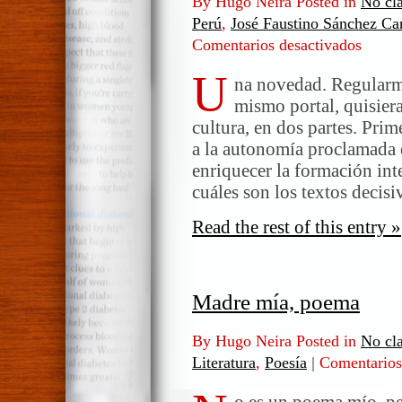
By Hugo Neira Posted in
No cla
Perú
,
José Faustino Sánchez Ca
Comentarios desactivados
en
Textos
U
peruano
na novedad. Regularme
para
mismo portal, quisier
conocer
cultura, en dos partes. Pri
a la autonomía proclamada e
enriquecer la formación inte
cuáles son los textos decis
Read the rest of this entry »
Madre mía, poema
By Hugo Neira Posted in
No cla
Literatura
,
Poesía
|
Comentarios
o es un poema mío, pe