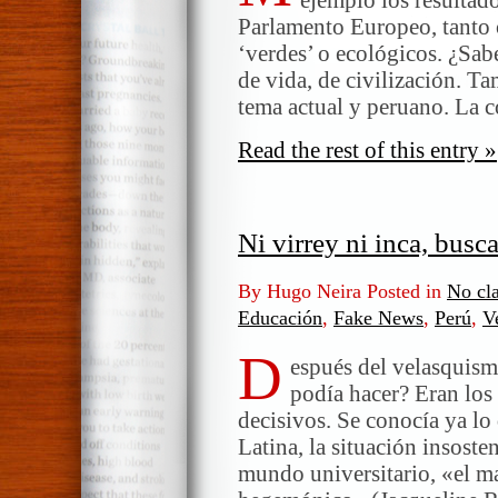
Parlamento Europeo, tanto 
‘verdes’ o ecológicos. ¿Sab
de vida, de civilización. T
tema actual y peruano. La c
Read the rest of this entry »
Ni virrey ni inca, busc
By Hugo Neira Posted in
No cla
Educación
,
Fake News
,
Perú
,
V
D
espués del velasquism
podía hacer? Eran los
decisivos. Se conocía ya lo
Latina, la situación insoste
mundo universitario, «el m