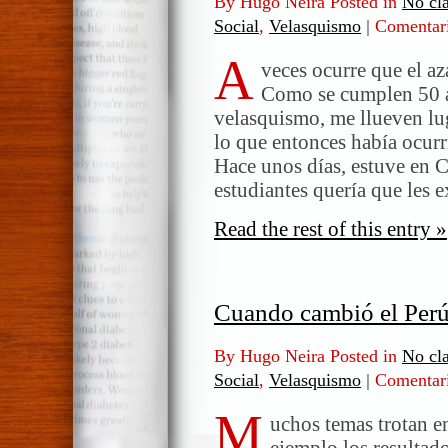
By Hugo Neira Posted in
No cla
Social
,
Velasquismo
|
Comentari
A
veces ocurre que el az
Como se cumplen 50 añ
velasquismo, me llueven lu
lo que entonces había ocurri
Hace unos días, estuve en 
estudiantes quería que les 
Read the rest of this entry »
Cuando cambió el Per
By Hugo Neira Posted in
No cla
Social
,
Velasquismo
|
Comentari
M
uchos temas trotan e
ejemplo los resultado