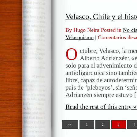
Velasco, Chile y el his
By Hugo Neira Posted in
No cla
Velasquismo
|
Comentarios desa
O
ctubre, Velasco, la me
Alberto Adrianzén: «e
solo para el advenimiento 
antioligárquica sino tambié
libre, capaz de autodetermi
país de ‘plebeyos’, sin ‘se
Adrianzén siempre estuvo 
Read the rest of this entry »
<<
1
2
3
4