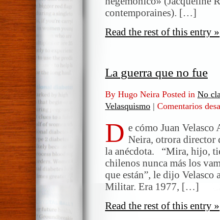
hegemónico» (Jacqueline Ru
contemporaines). […]
Read the rest of this entry »
La guerra que no fue
By Hugo Neira Posted in
No cla
Velasquismo
|
Comentarios desa
D
e cómo Juan Velasco 
Neira, otrora directo
la anécdota. “Mira, hijo, t
chilenos nunca más los vamo
que están”, le dijo Velasco 
Militar. Era 1977, […]
Read the rest of this entry »