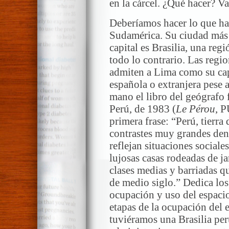
en la cárcel. ¿Qué hacer? Va
Deberíamos hacer lo que ha 
Sudamérica. Su ciudad más 
capital es Brasilia, una re
todo lo contrario. Las regi
admiten a Lima como su cap
española o extranjera pese a
mano el libro del geógrafo f
Perú, de 1983 (
Le Pérou
, P
primera frase: “Perú, tierra
contrastes muy grandes den
reflejan situaciones social
lujosas casas rodeadas de j
clases medias y barriadas q
de medio siglo.” Dedica los 
ocupación y uso del espacio
etapas de la ocupación del 
tuviéramos una Brasilia per