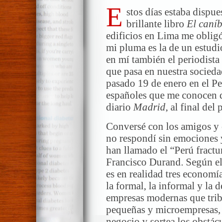
E
stos días estaba dispu
brillante libro
El caníb
edificios en Lima me obligó
mi pluma es la de un estudio
en mí también el periodista
que pasa en nuestra socieda
pasado 19 de enero en el Pe
españoles que me conocen d
diario
Madrid
, al final del
Conversé con los amigos y 
no respondí sin emociones y
han llamado el “Perú fractu
Francisco Durand. Según el
es en realidad tres economía
la formal, la informal y la d
empresas modernas que trib
pequeñas y microempresas, 
negocio y sortea los obstác