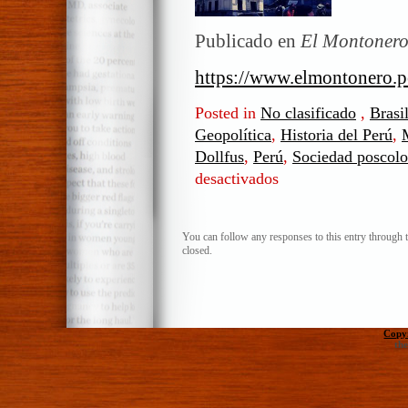
Publicado en
El Montonero
https://www.elmontonero.pe
Posted in
No clasificado
,
Brasi
Geopolítica
,
Historia del Perú
,
Dollfus
,
Perú
,
Sociedad poscolo
desactivados
en
La
historia
de
You can follow any responses to this entry through 
closed.
estos
días
Copy
th