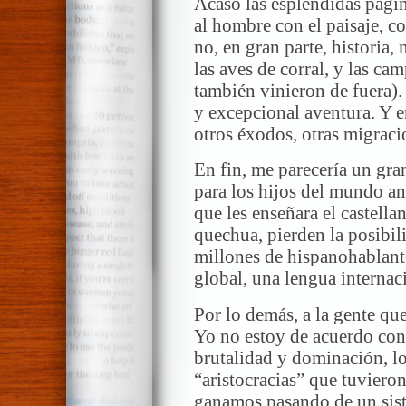
Acaso las espléndidas pági
al hombre con el paisaje, co
no, en gran parte, historia,
las aves de corral, y las ca
también vinieron de fuera).
y excepcional aventura. Y e
otros éxodos, otras migraci
En fin, me parecería un gra
para los hijos del mundo a
que les enseñara el castella
quechua, pierden la posibil
millones de hispanohablant
global, una lengua internac
Por lo demás, a la gente qu
Yo no estoy de acuerdo con
brutalidad y dominación, lo
“aristocracias” que tuvieron
ganamos pasando de un sist