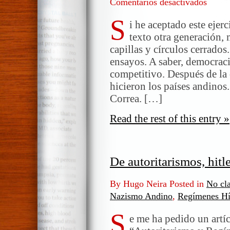
Comentarios desactivados
en
Salinas
S
y
i he aceptado este ejer
la
texto otra generación, 
búsqued
capillas y círculos cerrados
de
ensayos. A saber, democraci
la
competitivo. Después de la 
razón
hicieron los países andinos.
práctica
Correa. […]
Read the rest of this entry »
De autoritarismos, hitl
By Hugo Neira Posted in
No cla
Nazismo Andino
,
Regímenes Hí
S
e me ha pedido un artí