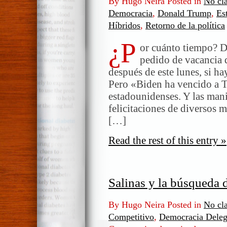
By Hugo Neira Posted in
No cla
Democracia
,
Donald Trump
,
Es
Híbridos
,
Retorno de la política
¿P
or cuánto tiempo? D
pedido de vacancia d
después de este lunes, si ha
Pero «Biden ha vencido a T
estadounidenses. Y las mani
felicitaciones de diversos 
[…]
Read the rest of this entry »
Salinas y la búsqueda d
By Hugo Neira Posted in
No cla
Competitivo
,
Democracia Deleg