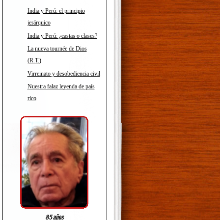
India y Perú: el principio
jerárquico
India y Perú: ¿castas o clases?
La nueva tournée de Dios
(R.T.)
Virreinato y desobediencia civil
Nuestra falaz leyenda de país
rico