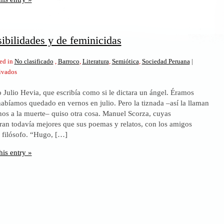
peruana
ibilidades y de feminicidas
ed in
No clasificado
,
Barroco
,
Literatura
,
Semiótica
,
Sociedad Peruana
|
en
ivados
Perú
 Julio Hevia, que escribía como si le dictara un ángel. Éramos
de
abíamos quedado en vernos en julio. Pero la tiznada –así la llaman
sensibilidades
nos a la muerte– quiso otra cosa. Manuel Scorza, cuyas
y
ran todavía mejores que sus poemas y relatos, con los amigos
de
filósofo. “Hugo, […]
feminicidas
his entry »