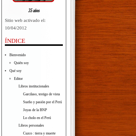
Sitio web activado el:
10/04/2012
ÍNDICE
Bienvenido
Quién soy
Qué soy
Editor
Libros institucionales
Garcilaso, testigo de vista
Sueño y pasión por el Perú
Joyas de la BNP
Lo cholo en el Perú
Libros personales
Cuzco : tierra y muerte