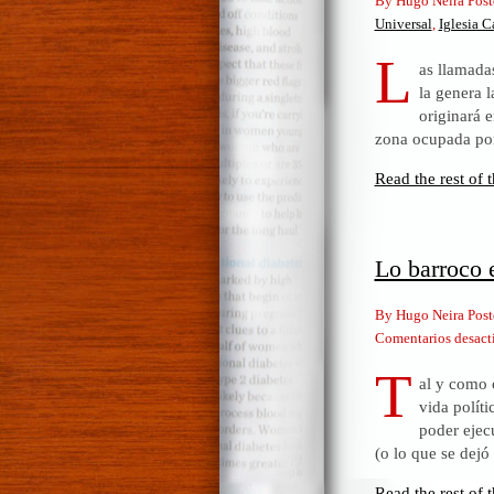
By Hugo Neira Post
Universal
,
Iglesia C
L
as llamada
la genera 
originará 
zona ocupada por 
Read the rest of t
Lo barroco e
By Hugo Neira Post
Comentarios desact
T
al y como c
vida políti
poder ejec
(o lo que se dejó
Read the rest of t