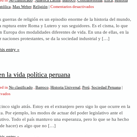
ed in
No clasificado
,
América Latina
,
Barroco
,
Contrarreforma
,
Ética
,
Historia
en
atólica
,
Max Weber
,
Religión
|
Comentarios desactivados
Guerras
s guerras de religión es un episodio enorme de la historia del mundo,
de
la ruptura entre Roma y Lutero y sus seguidores. Es el cisma, lo que
religión.
en Europa dos modalidades diferentes de vida. En una de ellas, en la
Relectura
naciones protestantes, se da la sociedad industrial y […]
con
Weber
his entry »
en
la
mano
n la vida política peruana
ed in
No clasificado
,
Barroco
,
Historia Universal
,
Perú
,
Sociedad Peruana
|
en
ivados
Lo
inco siglo atrás. Estoy en el extranjero pero sigo lo que ocurre en la
barroco
ca. Por ejemplo, los modos de actuar del poder legislativo ante el
en
utivo. Todo el país mantuvo una esperanza, pero lo que se ha hecho
la
 de hacer) es algo que no […]
vida
política
his entry »