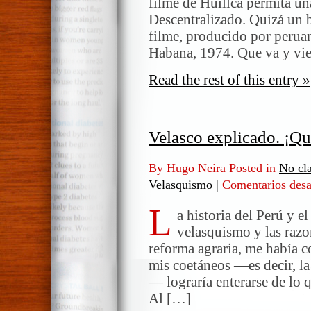
filme de Huillca permita u
Descentralizado. Quizá un b
filme, producido por perua
Habana, 1974. Que va y vie
Read the rest of this entry »
Velasco explicado. ¡Qu
By Hugo Neira Posted in
No cla
Velasquismo
|
Comentarios desa
L
a historia del Perú y e
velasquismo y las razo
reforma agraria, me había 
mis coetáneos —es decir, la
— lograría enterarse de lo 
Al […]