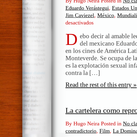
By Hugo Neira Posted in
No cla
Eduardo Verástegui
,
Estados Un
Jim Caviezel
,
México
,
Mundiali
desactivados
en
Sonido
D
de
ebo decir al amable le
libertad,
del mexicano Eduardo
película
en los cines de América Lat
Monteverde. Se ocupa de la 
es la explotación sexual inf
contra la […]
Read the rest of this entry »
La cartelera como repr
By Hugo Neira Posted in
No cla
contradictorio
,
Film
,
La Domina