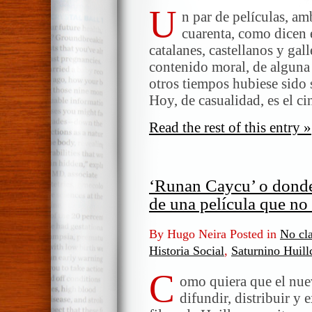
U
n par de películas, am
cuarenta, como dicen 
catalanes, castellanos y gal
contenido moral, de alguna 
otros tiempos hubiese sido 
Hoy, de casualidad, es el 
Read the rest of this entry »
‘Runan Caycu’ o donde s
de una película que no
By Hugo Neira Posted in
No cla
Historia Social
,
Saturnino Huill
C
omo quiera que el nue
difundir, distribuir y 