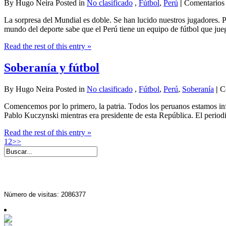
By Hugo Neira Posted in
No clasificado
,
Fútbol
,
Perú
|
Comentarios 
La sorpresa del Mundial es doble. Se han lucido nuestros jugadores. Po
mundo del deporte sabe que el Perú tiene un equipo de fútbol que jue
Read the rest of this entry »
Soberanía y fútbol
By Hugo Neira Posted in
No clasificado
,
Fútbol
,
Perú
,
Soberanía
|
C
Comencemos por lo primero, la patria. Todos los peruanos estamos inf
Pablo Kuczynski mientras era presidente de esta República. El periodist
Read the rest of this entry »
1
2
>>
Número de visitas: 2086377