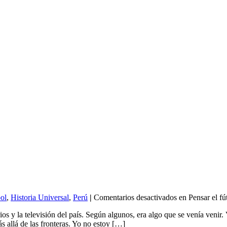
ol
,
Historia Universal
,
Perú
|
Comentarios desactivados
en Pensar el fú
os y la televisión del país. Según algunos, era algo que se venía veni
s allá de las fronteras. Yo no estoy […]