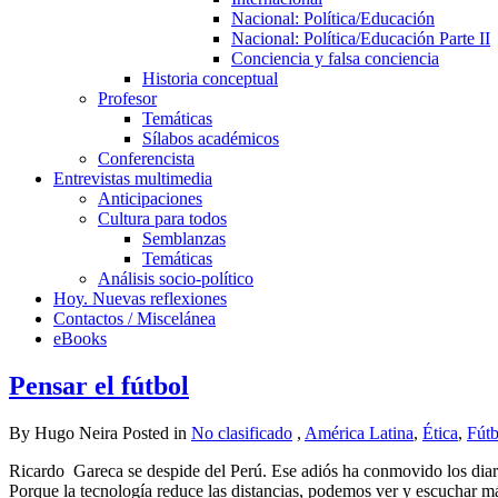
Nacional: Política/Educación
Nacional: Política/Educación Parte II
Conciencia y falsa conciencia
Historia conceptual
Profesor
Temáticas
Sílabos académicos
Conferencista
Entrevistas multimedia
Anticipaciones
Cultura para todos
Semblanzas
Temáticas
Análisis socio-político
Hoy. Nuevas reflexiones
Contactos / Miscelánea
eBooks
Pensar el fútbol
By Hugo Neira Posted in
No clasificado
,
América Latina
,
Ética
,
Fútb
Ricardo Gareca se despide del Perú. Ese adiós ha conmovido los diari
Porque la tecnología reduce las distancias, podemos ver y escuchar má