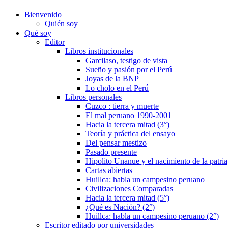
Bienvenido
Quién soy
Qué soy
Editor
Libros institucionales
Garcilaso, testigo de vista
Sueño y pasión por el Perú
Joyas de la BNP
Lo cholo en el Perú
Libros personales
Cuzco : tierra y muerte
El mal peruano 1990-2001
Hacia la tercera mitad (3°)
Teoría y práctica del ensayo
Del pensar mestizo
Pasado presente
Hipolito Unanue y el nacimiento de la patria
Cartas abiertas
Huillca: habla un campesino peruano
Civilizaciones Comparadas
Hacia la tercera mitad (5°)
¿Qué es Nación? (2°)
Huillca: habla un campesino peruano (2°)
Escritor editado por universidades