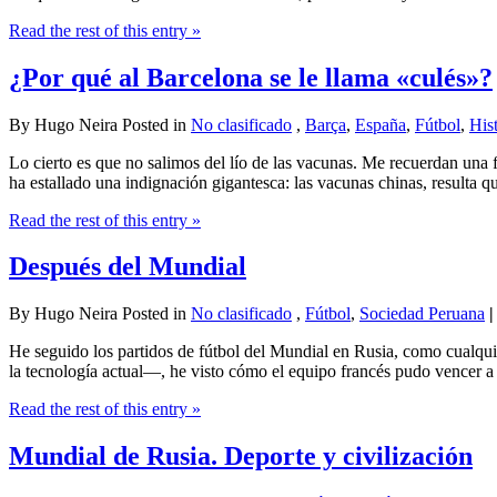
Read the rest of this entry »
¿Por qué al Barcelona se le llama «culés»?
By Hugo Neira Posted in
No clasificado
,
Barça
,
España
,
Fútbol
,
Hist
Lo cierto es que no salimos del lío de las vacunas. Me recuerdan un
ha estallado una indignación gigantesca: las vacunas chinas, resulta 
Read the rest of this entry »
Después del Mundial
By Hugo Neira Posted in
No clasificado
,
Fútbol
,
Sociedad Peruana
|
He seguido los partidos de fútbol del Mundial en Rusia, como cualqui
la tecnología actual—, he visto cómo el equipo francés pudo vencer
Read the rest of this entry »
Mundial de Rusia. Deporte y civilización