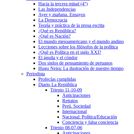
Hacia la tercera mitad (4°)
Las Independencias
Ayer y mañana. Ensayos
La Democracia
Teoría y práctica de la prosa escrita
¿Qué es República?
¿Qué es Nación?
El mundo mesoamericano y el mundo andino
Lecciones sobre los filósofos de la política
¿Qué es Política en el siglo XXI?
El águila y el cóndor
Dos siglos de pensamiento de peruanos
Hugo Neira: La ilustración de nuestro tiempo
Periodista
Profecías cumplidas
Diario La República
Trienio 11-10-09
Anticipaciones
Retratos
Perú. Sociedad
Internacional
Nacional: Política/Educación
Conciencia y falsa conciencia
Trienio 08-07-06
Anticipaciones