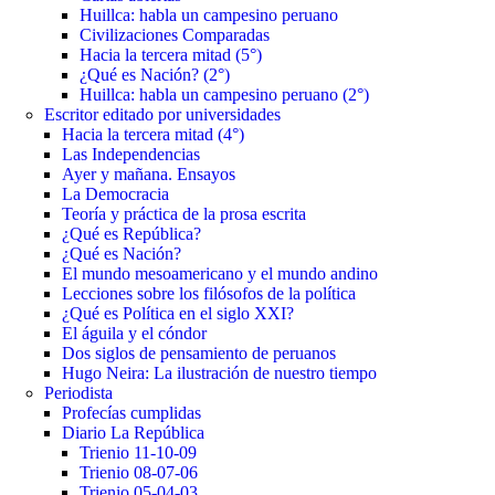
Huillca: habla un campesino peruano
Civilizaciones Comparadas
Hacia la tercera mitad (5°)
¿Qué es Nación? (2°)
Huillca: habla un campesino peruano (2°)
Escritor editado por universidades
Hacia la tercera mitad (4°)
Las Independencias
Ayer y mañana. Ensayos
La Democracia
Teoría y práctica de la prosa escrita
¿Qué es República?
¿Qué es Nación?
El mundo mesoamericano y el mundo andino
Lecciones sobre los filósofos de la política
¿Qué es Política en el siglo XXI?
El águila y el cóndor
Dos siglos de pensamiento de peruanos
Hugo Neira: La ilustración de nuestro tiempo
Periodista
Profecías cumplidas
Diario La República
Trienio 11-10-09
Trienio 08-07-06
Trienio 05-04-03