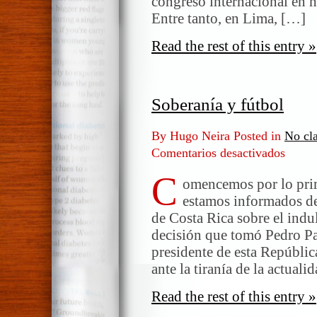
congreso internacional en 
Entre tanto, en Lima, […]
Read the rest of this entry »
Soberanía y fútbol
By Hugo Neira Posted in
No cla
Comentarios desactivados
en
Soberan
C
y
omencemos por lo prim
fútbol
estamos informados de 
de Costa Rica sobre el indu
decisión que tomó Pedro Pa
presidente de esta República
ante la tiranía de la actuali
Read the rest of this entry »