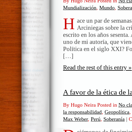
By Hugo Neira Posted in
No cla
Mundialización
,
Mundo
,
Sobera
H
ace un par de semanas,
Arciniegas sobre la cr
escrito en los años sesenta.
uno de mi autoría, que vien
Política en el siglo XXI? 
[…]
Read the rest of this entry »
A favor de la ética de 
By Hugo Neira Posted in
No cla
la responsabilidad
,
Geopolítica
Max Weber
,
Perú
,
Soberanía
|
C
ejémonos de fingimient