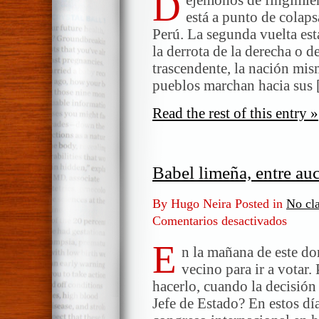
D
está a punto de colaps
Perú. La segunda vuelta está
la derrota de la derecha o d
trascendente, la nación mism
pueblos marchan hacia sus
Read the rest of this entry »
Babel limeña, entre auc
By Hugo Neira Posted in
No cla
Comentarios desactivados
en
Babel
E
limeña,
n la mañana de este d
entre
vecino para ir a votar.
auctorit
hacerlo, cuando la decisión
y
Jefe de Estado? En estos dí
potestas