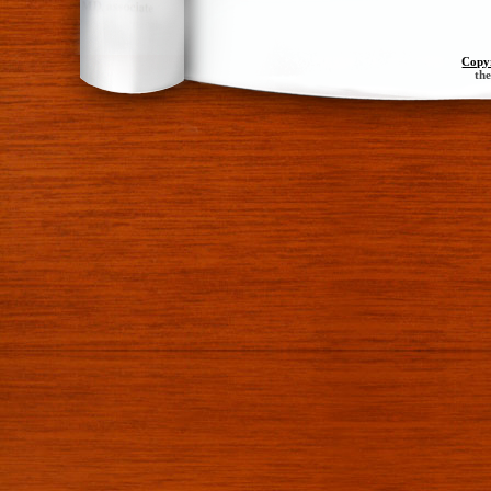
Copy
th