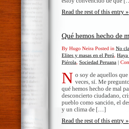
estoy convencido de que [
Read the rest of this entry »
Qué hemos hecho de m
By Hugo Neira Posted in
No cla
Elites y masas en el Perú
,
Haya 
Piérola
,
Sociedad Peruana
|
Com
N
o soy de aquellos que 
veces, sí. Me pregunt
qué hemos hecho de mal para
desconcierto ciudadano, cris
pueblo como sanción, el de
y un clima de […]
Read the rest of this entry »