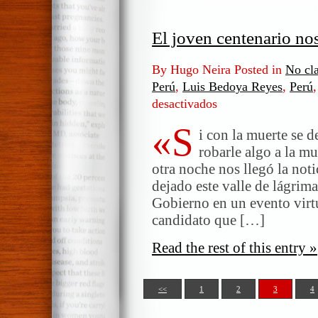
El joven centenario no
By Hugo Neira Posted in
No cla
Perú
,
Luis Bedoya Reyes
,
Perú
desactivados
en
El
«S
joven
i con la muerte se d
centenario
robarle algo a la 
nos
otra noche nos llegó la not
ha
dejado este valle de lágrima
dejado
Gobierno en un evento virt
candidato que […]
Read the rest of this entry »
<<
1
2
3
4