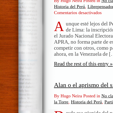
By Hugo Neira Posted in
No cla
Historia del Perú
,
Librepensado
Comentarios desactivados
en
Hablem
A
de
unque esté lejos del P
Haya,
de Lima: la inscripción
del
el Jurado Nacional Electoral
Aprismo
APRA, no forma parte de es
y
competir con otros, como p
del
ahora, en la Venezuela de 
Perú
Read the rest of this entry »
Alan o el aprismo del s
By Hugo Neira Posted in
No cla
la Torre
,
Historia del Perú
,
Part
esde esa cúspide del p