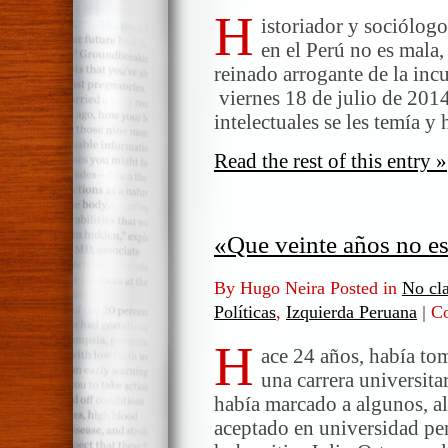
Entrevista:
H
«La
istoriador y sociólog
educación
en el Perú no es mala,
en
reinado arrogante de la inc
el
viernes 18 de julio de 201
Perú
intelectuales se les temía y
no
es
Read the rest of this entry »
mala,
es
inexistente»
«Que veinte años no es
By Hugo Neira Posted in
No cla
Políticas
,
Izquierda Peruana
|
Co
H
ace 24 años, había to
una carrera universita
había marcado a algunos, a
aceptado en universidad per