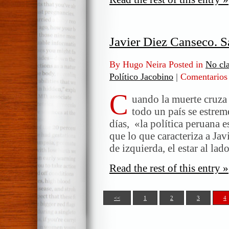
Javier Diez Canseco. 
By Hugo Neira Posted in
No cla
Político Jacobino
|
Comentarios 
C
uando la muerte cruza
todo un país se estreme
días, «la política peruana 
que lo que caracteriza a Ja
de izquierda, el estar al la
Read the rest of this entry »
<<
1
2
3
4