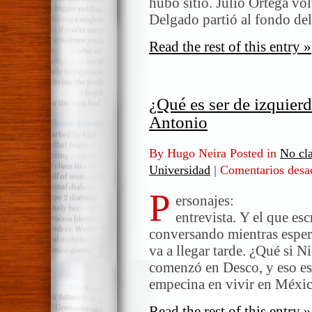
hubo sitio. Julio Ortega vo
Delgado partió al fondo de
Read the rest of this entry »
¿Qué es ser de izquier
Antonio
By Hugo Neira Posted in
No cla
Universidad
|
Comentarios desa
P
ersonajes: Un
entrevista. Y el que es
conversando mientras esper
va a llegar tarde. ¿Qué si N
comenzó en Desco, y eso es 
empecina en vivir en Méxi
Read the rest of this entry »