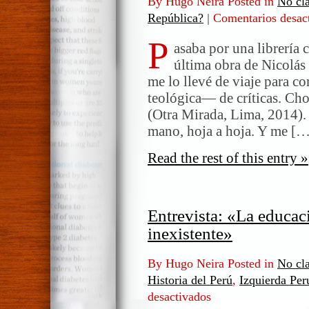
By Hugo Neira Posted in
No cla
República?
|
Comentarios desac
P
asaba por una librería 
última obra de Nicolás
me lo llevé de viaje para 
teológica— de críticas. Cho
(Otra Mirada, Lima, 2014).
mano, hoja a hoja. Y me […
Read the rest of this entry »
Entrevista: «La educaci
inexistente»
By Hugo Neira Posted in
No cla
Historia del Perú
,
Izquierda Per
desactivados
en