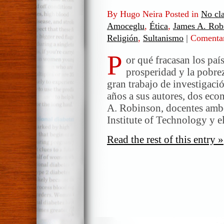
By Hugo Neira Posted in
No cla
Amoceglu
,
Ética
,
James A. Rob
Religión
,
Sultanismo
|
Comentar
P
or qué fracasan los paí
prosperidad y la pobrez
gran trabajo de investigac
años a sus autores, dos ec
A. Robinson, docentes ambo
Institute of Technology y e
Read the rest of this entry »