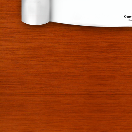
Copy
th