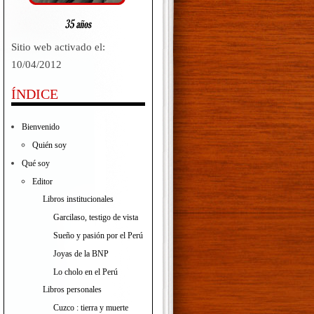
Sitio web activado el:
10/04/2012
ÍNDICE
Bienvenido
Quién soy
Qué soy
Editor
Libros institucionales
Garcilaso, testigo de vista
Sueño y pasión por el Perú
Joyas de la BNP
Lo cholo en el Perú
Libros personales
Cuzco : tierra y muerte