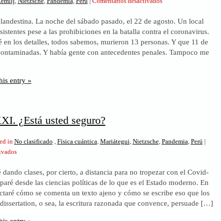
en
emlij
,
Nietzsche
,
Pandemia
,
Perú
|
Comentarios desactivados
Los
 clandestina. La noche del sábado pasado, el 22 de agosto. Un local
Olivos.
istentes pese a las prohibiciones en la batalla contra el coronavirus.
El
é en los detalles, todos sabemos, murieron 13 personas. Y que 11 de
placer
 contaminadas. Y había gente con antecedentes penales. Tampoco me
lugubre
de
la
his entry »
muerte
XXI. ¿Está usted seguro?
ed in
No clasificado
,
Física cuántica
,
Mariátegui
,
Nietzsche
,
Pandemia
,
Perú
|
en
ivados
Perú
é dando clases, por cierto, a distancia para no tropezar con el Covid-
siglo
aré desde las ciencias políticas de lo que es el Estado moderno. En
XXI.
ictaré cómo se comenta un texto ajeno y cómo se escribe eso que los
¿Está
dissertation, o sea, la escritura razonada que convence, persuade […]
usted
seguro?
his entry »