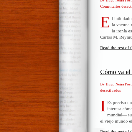
By Hugo Neira Post
Comentarios desact
E
l intitula
la vacuna 
la ironía e
Carlos M. Reymun
Read the rest of t
Cómo va el
By Hugo Neira Post
en
desactivados
Cómo
I
Es preciso un
va
interesa cóm
el
mundial— sue
mundo
el viejo mundo el
¿Y
nosotr
Read the rest of t