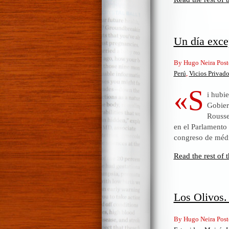
Un día exce
By Hugo Neira Post
Perú
,
Vicios Privado
«S
i hubi
Gobier
Rousse
en el Parlamento
congreso de médi
Read the rest of t
Los Olivos. 
By Hugo Neira Post