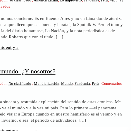
ed in
No clasificado
,
América Latina
,
Lo imprevisto
,
Pandemia
,
Perú
,
Vacuna
|
en
ivados
Que
do no nos concierne. Es en Buenos Aires y no en Lima donde aterriza
Putin
rusa que dicen que es “buena y barata”, la Sputnik V. Pero el tono y
nos
s la del diario bonarense, La Nación, y la nota periodística es de
salve
do Roberts que con el título, […]
y
Dios
his entry »
nos
perdone
 mundo. ¿Y nosotros?
ed in
No clasificado
,
Mundialización
,
Mundo
,
Pandemia
,
Perú
|
Comentarios
a sincera y resumida explicación del sentido de estas crónicas. Me
o va el mundo y a la vez mi país. Para lo primero —el panorama
lo viajar a Europa cuando en nuestro hemisferio es el verano y en
.
 invierno, o sea, el periodo de actividades. […]
os?
his entry »