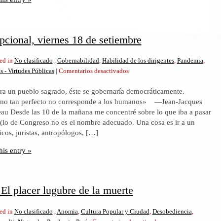
pcional, viernes 18 de setiembre
ed in
No clasificado
,
Gobernabilidad
,
Habilidad de los dirigentes
,
Pandemia
,
en
s - Virtudes Públicas
|
Comentarios desactivados
Un
era un pueblo sagrado, éste se gobernaría democráticamente.
día
no tan perfecto no corresponde a los humanos» —Jean-Jacques
excepcional,
au Desde las 10 de la mañana me concentré sobre lo que iba a pasar
viernes
 (lo de Congreso no es el nombre adecuado. Una cosa es ir a un
18
cos, juristas, antropólogos, […]
de
setiembre
his entry »
El placer lugubre de la muerte
ed in
No clasificado
,
Anomia
,
Cultura Popular y Ciudad
,
Desobediencia
,