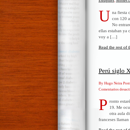
Estupidez
,
Moisés L
U
na fiesta
con 120 as
No entrar
ellas estaban ya
voy a […]
Read the rest of t
Perú siglo 
By Hugo Neira Post
Comentarios desact
P
ronto estar
19. Me ocup
otra aula d
franceses llaman 
Read the rest of t