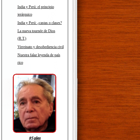
India y Perú: el principio
jerárquico
India y Perú: ¿castas o clases?
La nueva tournée de Dios
(R.T.)
Virreinato y desobediencia civil
Nuestra falaz leyenda de país
rico