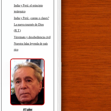
India y Perú: el principio
jerárquico
India y Perú: ¿castas o clases?
La nueva tournée de Dios
(R.T.)
Virreinato y desobediencia civil
Nuestra falaz leyenda de país
rico