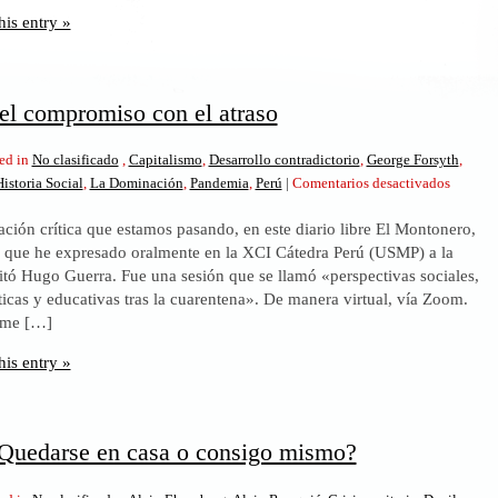
llama
his entry »
a
la
palabra
 el compromiso con el atraso
ed in
No clasificado
,
Capitalismo
,
Desarrollo contradictorio
,
George Forsyth
,
en
istoria Social
,
La Dominación
,
Pandemia
,
Perú
|
Comentarios desactivados
Informal
uación crítica que estamos pasando, en este diario libre El Montonero,
el
 que he expresado oralmente en la XCI Cátedra Perú (USMP) a la
compro
tó Hugo Guerra. Fue una sesión que se llamó «perspectivas sociales,
con
icas y educativas tras la cuarentena». De manera virtual, vía Zoom.
el
 me […]
atraso
his entry »
Quedarse en casa o consigo mismo?