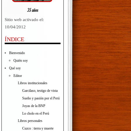
Sitio web activado el:
10/04/2012
ÍNDICE
Bienvenido
es,
Quién soy
miso
Qué soy
Editor
Libros institucionales
Garcilaso, testigo de vista
Sueño y pasión por el Perú
Joyas de la BNP
Lo cholo en el Perú
Libros personales
Cuzco : tierra y muerte