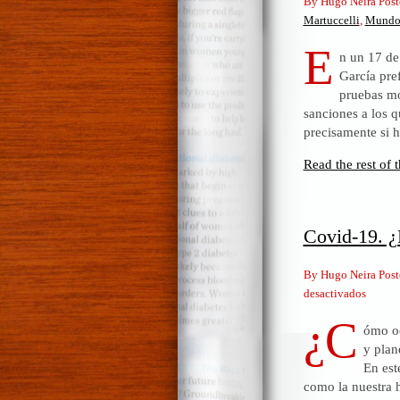
By Hugo Neira Post
Martuccelli
,
Mund
E
n un 17 de
García pref
pruebas mol
sanciones a los 
precisamente si 
Read the rest of t
Covid-19. ¿
By Hugo Neira Post
en
desactivados
Covid-
¿C
ómo oc
19.
y plan
¿Por
En est
qué
como la nuestra 
los