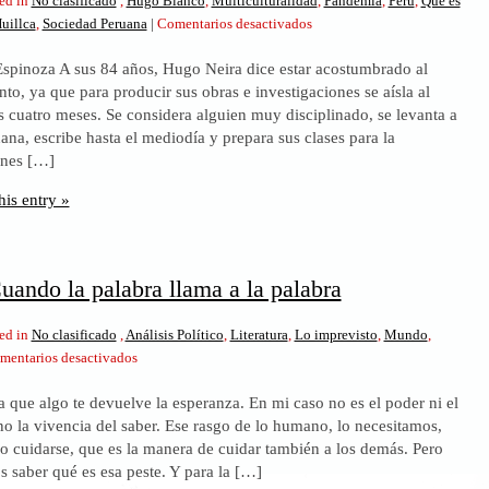
ed in
No clasificado
,
Hugo Blanco
,
Multiculturalidad
,
Pandemia
,
Perú
,
Qué es
en
uillca
,
Sociedad Peruana
|
Comentarios desactivados
Entrevista:
Espinoza A sus 84 años, Hugo Neira dice estar acostumbrado al
«Hugo
to, ya que para producir sus obras e investigaciones se aísla al
Neira:
 cuatro meses. Se considera alguien muy disciplinado, se levanta a
‘¡Todos
ñana, escribe hasta el mediodía y prepara sus clases para la
nos
unes […]
hemos
equivocado!’»
his entry »
uando la palabra llama a la palabra
ed in
No clasificado
,
Análisis Político
,
Literatura
,
Lo imprevisto
,
Mundo
,
en
mentarios desactivados
Covid-
a que algo te devuelve la esperanza. En mi caso no es el poder ni el
19.
no la vivencia del saber. Ese rasgo de lo humano, lo necesitamos,
Cuando
o cuidarse, que es la manera de cuidar también a los demás. Pero
la
 saber qué es esa peste. Y para la […]
palabra