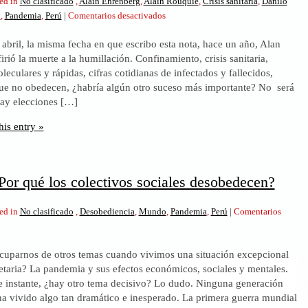
ed in
No clasificado
,
Alain Ehrenberg
,
Alain Rouquié
,
Crisis sanitaria
,
Danilo
en
o
,
Pandemia
,
Perú
|
Comentarios desactivados
Covid-
 abril, la misma fecha en que escribo esta nota, hace un año, Alan
19.
irió la muerte a la humillación. Confinamiento, crisis sanitaria,
¿Quedarse
eculares y rápidas, cifras cotidianas de infectados y fallecidos,
en
que no obedecen, ¿habría algún otro suceso más importante? No será
casa
hay elecciones […]
o
consigo
his entry »
mismo?
Por qué los colectivos sociales desobedecen?
ed in
No clasificado
,
Desobediencia
,
Mundo
,
Pandemia
,
Perú
|
Comentarios
uparnos de otros temas cuando vivimos una situación excepcional
etaria? La pandemia y sus efectos económicos, sociales y mentales.
e instante, ¿hay otro tema decisivo? Lo dudo. Ninguna generación
ha vivido algo tan dramático e inesperado. La primera guerra mundial