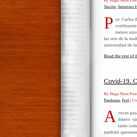
By Hugo Neira Post
Nación
,
Saturnino H
P
or: Carlos 
confinamien
menos unos
las seis de la ma
universidad de l
Read the rest of t
Covid-19. C
By Hugo Neira Post
Pandemia
,
Perú
|
Co
A
veces pas
dinero si
tanto com
también queremos