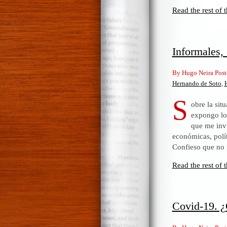
Read the rest of t
Informales,
By Hugo Neira Post
Hernando de Soto
,
H
S
obre la sit
expongo lo
que me invi
económicas, polít
Confieso que no
Read the rest of t
Covid-19. ¿