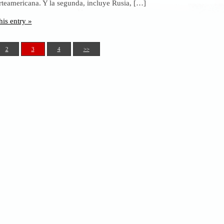
rteamericana. Y la segunda, incluye Rusia, […]
vos
s
his entry »
decen?
2
3
4
>>