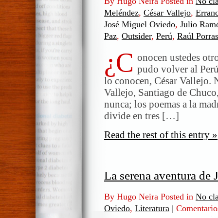
By Hugo Neira Posted in
No cla
Meléndez
,
César Vallejo
,
Erranc
José Miguel Oviedo
,
Julio Ram
Paz
,
Outsider
,
Perú
,
Raúl Porra
¿C
onocen ustedes otr
pudo volver al Pe
lo conocen, César Vallejo. 
Vallejo, Santiago de Chuco, 
nunca; los poemas a la madre
divide en tres […]
Read the rest of this entry »
La serena aventura de
By Hugo Neira Posted in
No cla
Oviedo
,
Literatura
|
Comentario