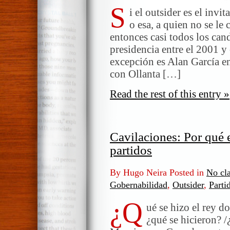
S
i el outsider es el invi
o esa, a quien no se le
entonces casi todos los can
presidencia entre el 2001 y
excepción es Alan García en
con Ollanta […]
Read the rest of this entry »
Cavilaciones: Por qué 
partidos
By Hugo Neira Posted in
No cla
Gobernabilidad
,
Outsider
,
Parti
¿Q
ué se hizo el rey d
¿qué se hicieron? 