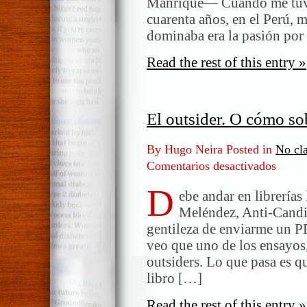
Manrique— Cuando me tuve 
cuarenta años, en el Perú, m
dominaba era la pasión por 
Read the rest of this entry »
El outsider. O cómo sob
By Hugo Neira Posted in
No cla
Comentarios desactivados
en
El
D
outsider.
ebe andar en librerías
O
Meléndez, Anti-Candid
cómo
gentileza de enviarme un P
sobreviv
veo que uno de los ensayos,
al
outsiders. Lo que pasa es q
estrés
libro […]
Read the rest of this entry »