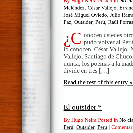
By Hugo Neira Posted in
No cla
Meléndez
,
César Vallejo
,
Erranc
José Miguel Oviedo
,
Julio Ram
Paz
,
Outsider
,
Perú
,
Raúl Porra
¿C
onocen ustedes otr
pudo volver al Pe
lo conocen, César Vallejo. 
Vallejo, Santiago de Chuco, 
nunca; los poemas a la madre
divide en tres […]
Read the rest of this entry »
El outsider *
By Hugo Neira Posted in
No cla
Perú
,
Outsider
,
Perú
|
Comentari