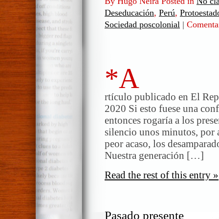
By Hugo Neira Posted in
No cla
Deseducación
,
Perú
,
Protoestad
Sociedad poscolonial
|
Comentar
*A
rtículo publicado en El Repo
2020 Si esto fuese una conf
entonces rogaría a los pres
silencio unos minutos, por 
peor acaso, los desamparado
Nuestra generación […]
Read the rest of this entry »
Pasado presente