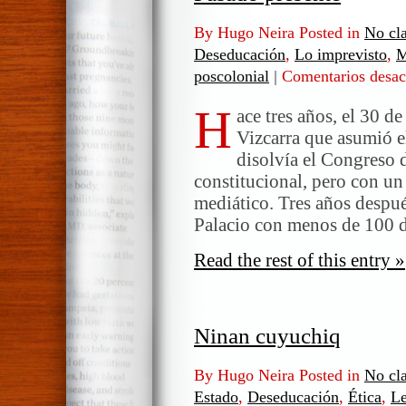
By Hugo Neira Posted in
No cla
Deseducación
,
Lo imprevisto
,
M
poscolonial
|
Comentarios desac
H
ace tres años, el 30 d
Vizcarra que asumió e
disolvía el Congreso d
constitucional, pero con u
mediático. Tres años despué
Palacio con menos de 100 
Read the rest of this entry »
Ninan cuyuchiq
By Hugo Neira Posted in
No cla
Estado
,
Deseducación
,
Ética
,
Le