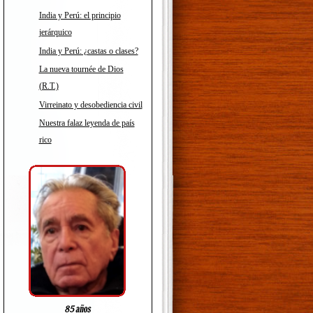
India y Perú: el principio
jerárquico
India y Perú: ¿castas o clases?
La nueva tournée de Dios
(R.T.)
Virreinato y desobediencia civil
Nuestra falaz leyenda de país
rico