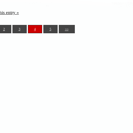
his entry »
2
3
4
5
>>