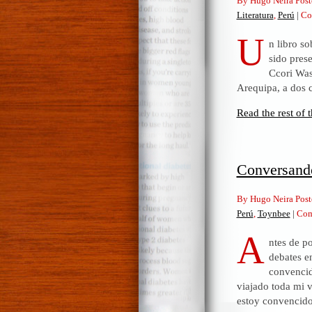
By Hugo Neira Post
Literatura
,
Perú
|
Co
U
n libro s
sido prese
Ccori Was
Arequipa, a dos 
Read the rest of t
Conversand
By Hugo Neira Post
Perú
,
Toynbee
|
Com
A
ntes de p
debates e
convencid
viajado toda mi 
estoy convencid