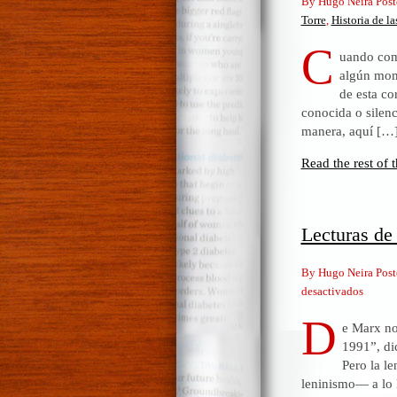
By Hugo Neira Post
Torre
,
Historia de la
C
uando come
algún mom
de esta co
conocida o silen
manera, aquí […
Read the rest of t
Lecturas de
By Hugo Neira Post
en
desactivados
Lectur
D
e Marx no
de
1991”, di
Marx
Pero la l
leninismo— a lo 