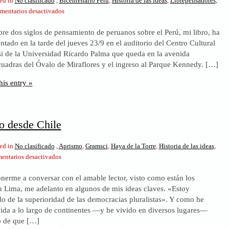
ed in
No clasificado
,
Bicentenario Perú
,
Historia de las ideas
,
Librepensadores
,
en
mentarios desactivados
Dos
obre dos siglos de pensamiento de peruanos sobre el Perú, mi libro, ha
siglos
ntado en la tarde del jueves 23/9 en el auditorio del Centro Cultural
de
i de la Universidad Ricardo Palma que queda en la avenida
pensamiento
cuadras del Óvalo de Miraflores y el ingreso al Parque Kennedy. […]
de
peruanos
his entry »
o desde Chile
ed in
No clasificado
,
Aprismo
,
Gramsci
,
Haya de la Torre
,
Historia de las ideas
,
en
entarios desactivados
Conversando
onerme a conversar con el amable lector, visto como están los
desde
n Lima, me adelanto en algunos de mis ideas claves. «Estoy
Chile
o de la superioridad de las democracias pluralistas». Y como he
vida a lo largo de continentes —y he vivido en diversos lugares—
o de que […]