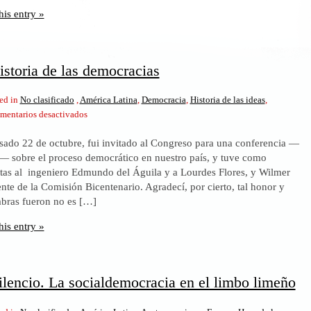
his entry »
istoria de las democracias
ed in
No clasificado
,
América Latina
,
Democracia
,
Historia de las ideas
,
en
mentarios desactivados
Brevísima
asado 22 de octubre, fui invitado al Congreso para una conferencia —
historia
a— sobre el proceso democrático en nuestro país, y tuve como
de
tas al ingeniero Edmundo del Águila y a Lourdes Flores, y Wilmer
las
nte de la Comisión Bicentenario. Agradecí, por cierto, tal honor y
democracias
abras fueron no es […]
his entry »
silencio. La socialdemocracia en el limbo limeño