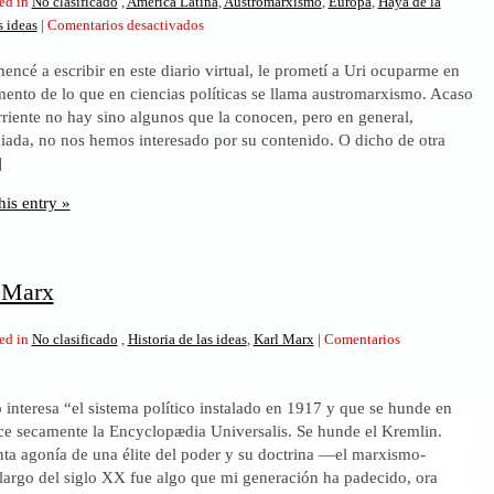
ed in
No clasificado
,
América Latina
,
Austromarxismo
,
Europa
,
Haya de la
en
s ideas
|
Comentarios desactivados
El
ncé a escribir en este diario virtual, le prometí a Uri ocuparme en
arte
ento de lo que en ciencias políticas se llama austromarxismo. Acaso
del
rriente no hay sino algunos que la conocen, pero en general,
silencio.
ciada, no nos hemos interesado por su contenido. O dicho de otra
La
]
socialdemocracia
en
his entry »
el
limbo
limeño
 Marx
ed in
No clasificado
,
Historia de las ideas
,
Karl Marx
|
Comentarios
as
 interesa “el sistema político instalado en 1917 y que se hunde en
ce secamente la Encyclopædia Universalis. Se hunde el Kremlin.
enta agonía de una élite del poder y su doctrina —el marxismo-
largo del siglo XX fue algo que mi generación ha padecido, ora