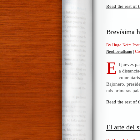
Read the rest of t
Brevísima h
By Hugo Neira Post
Neoliberalismo
|
Co
E
l jueves p
a distanci
comentaris
Bajonero, preside
mis primeras pal
Read the rest of t
El arte del 