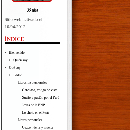
Sitio web activado el:
10/04/2012
ÍNDICE
Bienvenido
Quién soy
Qué soy
Editor
Libros institucionales
Garcilaso, testigo de vista
Sueño y pasión por el Perú
Joyas de la BNP
Lo cholo en el Perú
Libros personales
Cuzco : tierra y muerte