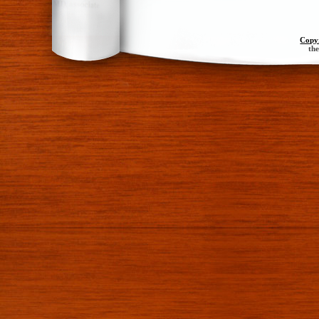
Copy
th