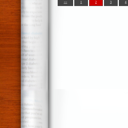
<<
1
2
3
4