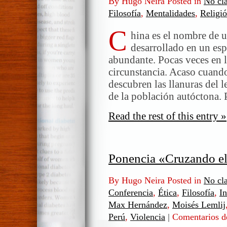
By Hugo Neira Posted in
No cla
Filosofía
,
Mentalidades
,
Religi
C
hina es el nombre de u
desarrollado en un esp
abundante. Pocas veces en la
circunstancia. Acaso cuand
descubren las llanuras del 
de la población autóctona.
Read the rest of this entry »
Ponencia «Cruzando el
By Hugo Neira Posted in
No cla
Conferencia
,
Ética
,
Filosofía
,
I
Max Hernández
,
Moisés Lemlij
Perú
,
Violencia
|
Comentarios d