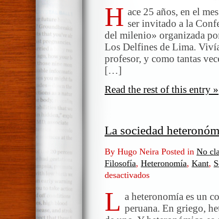
H
ace 25 años, en el mes
ser invitado a la Conf
del milenio» organizada po
Los Delfines de Lima. Vivía
profesor, y como tantas vec
[…]
Read the rest of this entry »
La sociedad heteronó
By Hugo Neira Posted in
No cla
Filosofía
,
Heteronomía
,
Kant
,
S
desactivados
en
La
L
sociedad
a heteronomía es un co
heteronómica
peruana. En griego, het