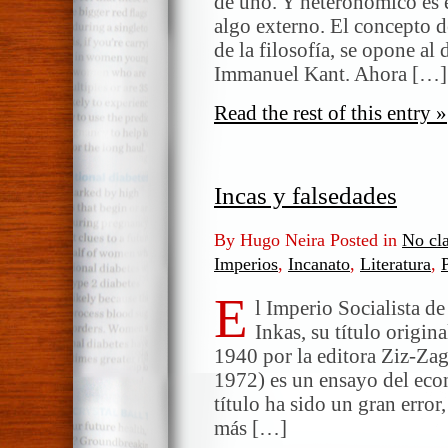
de uno. Y heteronómico es 
algo externo. El concepto d
de la filosofía, se opone al
Immanuel Kant. Ahora […]
Read the rest of this entry »
Incas y falsedades
By Hugo Neira Posted in
No cla
Imperios
,
Incanato
,
Literatura
,
E
l Imperio Socialista de
Inkas, su título origin
1940 por la editora Ziz-Za
1972) es un ensayo del eco
título ha sido un gran error
más […]